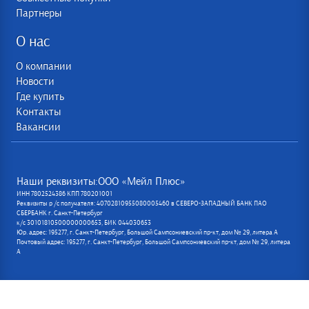
Партнеры
О нас
О компании
Новости
Где купить
Контакты
Вакансии
Наши реквизиты:ООО «Мейл Плюс»
ИНН 7802524386 КПП 780201001
Реквизиты р /с получателя: 40702810955080005460 в СЕВЕРО-ЗАПАДНЫЙ БАНК ПАО
СБЕРБАНК г. Санкт-Петербург
к/с 30101810500000000653, БИК 044030653
Юр. адрес: 195277, г. Санкт-Петербург, Большой Сампсониевский пр-кт, дом № 29, литера А
Почтовый адрес: 195277, г. Санкт-Петербург, Большой Сампсониевский пр-кт, дом № 29, литера
А