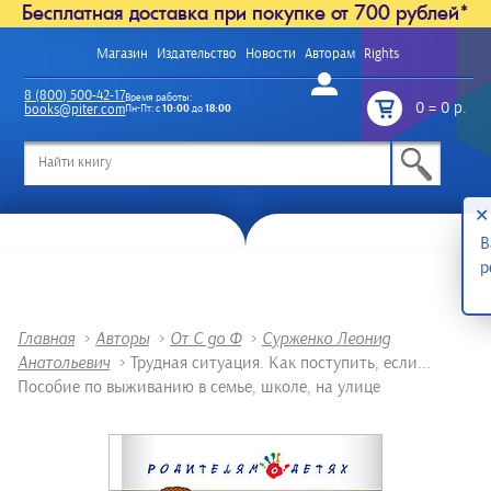
Бесплатная доставка при покупке от 700 рублей*
Магазин
Издательство
Новости
Авторам
Rights
Войти
8 (800) 500-42-17
Время работы:
0
=
0 р.
books@piter.com
Пн-Пт: с
10:00
до
18:00
/
✕
В
р
Главная
>
Авторы
>
От С до Ф
>
Сурженко Леонид
Анатольевич
>
Трудная ситуация. Как поступить, если...
Пособие по выживанию в семье, школе, на улице