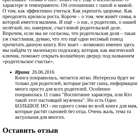
характере и темпераменте. Об отношениях с папой и мамой.
О том, как эффективно учиться. Как укрепить здоровье. Как
преодолеть кризисы роста. Короче – о том, чем живёт семья, в
которой имеется мальчик. И ещё – о нас, о родителях, о нашей
нелёгкой, но, наверное, счастливой родительской доле.
Впрочем, если мы не согласны, что родительская доля – такая
уж счастливая, думаю, что это ещё один весомый повод
прочитать данную книгу. Кто знает – возможно именно здесь
мы найдём ту маленькую подсказку, которая, как магический
ключик, поможет открыть волшебную дверцу под названием
«родительское счастье».
Ирина
26.06.2016
Книга понравилась, читается легко. Интересна будет не
только для родителей, которые растят сына, информации
много просто для всех родителей. Особенно
понравилась 11 глава "Воспитание характера, или Кто
такой этот настоящий мужчина". Но есть Одно
БОЛЬШОЕ НО - ни одного слова во всей книге для мам,
которые растят сыновей без отца. Очень жаль, тема та
актуальная для многих.
Оставить отзыв