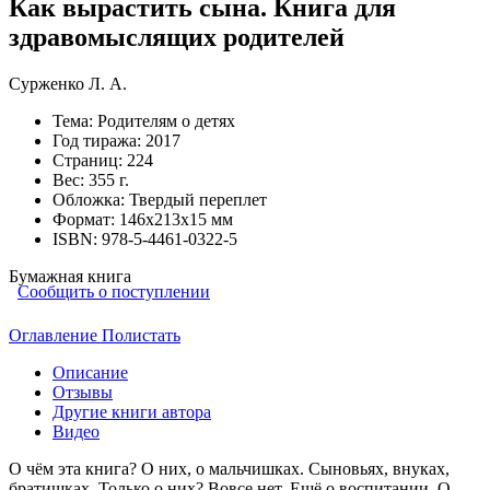
Как вырастить сына. Книга для
здравомыслящих родителей
Сурженко Л. А.
Тема:
Родителям о детях
Год тиража:
2017
Страниц:
224
Вес:
355 г.
Обложка:
Твердый переплет
Формат:
146х213х15 мм
ISBN:
978-5-4461-0322-5
Бумажная книга
Сообщить о поступлении
Оглавление
Полистать
Описание
Отзывы
Другие книги автора
Видео
О чём эта книга? О них, о мальчишках. Сыновьях, внуках,
братишках. Только о них? Вовсе нет. Ещё о воспитании. О