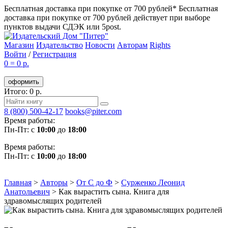
Бесплатная доставка при покупке от 700 рублей*
Бесплатная
доставка при покупке от 700 рублей действует при выборе
пунктов выдачи СДЭК или 5post.
Магазин
Издательство
Новости
Авторам
Rights
Войти
/
Регистрация
0
=
0 р.
оформить
Итого: 0 р.
8 (800) 500-42-17
books@piter.com
Время работы:
Пн-Пт: с
10:00
до
18:00
Время работы:
Пн-Пт: с
10:00
до
18:00
Главная
>
Авторы
>
От С до Ф
>
Сурженко Леонид
Анатольевич
>
Как вырастить сына. Книга для
здравомыслящих родителей