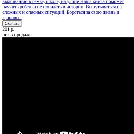
выживанию в семье, школе, на улице
Наша книга поможет
научить ребенка не попадать в истории. Выпутываться из
сложных и опасных ситуаций. Бороться за свою жизнь и
здоровье.
Скачать
201 р.
нет в продаже