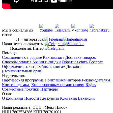
Мы в социальных
сетях:
IT – литература:
Наши детские аккаунты:
Психология. Питер:
Помощь
Соглашение о продаже
Как заказать
Доставка товаров
Способы оплаты
Акции и скидки
Обратная связь
Возврат
Оформление заказа
Файлы к книгам
Дисконт
(Незначительный брак)
Издательство
Партнерская программа
Приглашаем авторов
Рекламодателям
Книги под заказ
Книготорговым организациям
Rights
Совместные покупки
Партнеры
О нас
О компании
Новости
Где купить
Контакты
Вакансии
Наши реквизиты:ООО «Мейл Плюс»
ИНН 7802524386 КПП 780201001