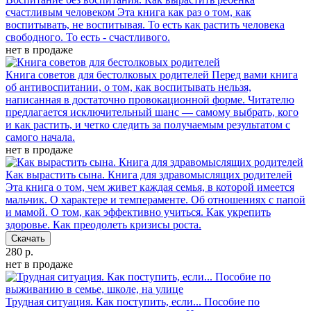
счастливым человеком
Эта книга как раз о том, как
воспитывать, не воспитывая. То есть как растить человека
свободного. То есть - счастливого.
нет в продаже
Книга советов для бестолковых родителей
Перед вами книга
об антивоспитании, о том, как воспитывать нельзя,
написанная в достаточно провокационной форме. Читателю
предлагается исключительный шанс — самому выбрать, кого
и как растить, и четко следить за получаемым результатом с
самого начала.
нет в продаже
Как вырастить сына. Книга для здравомыслящих родителей
Эта книга о том, чем живет каждая семья, в которой имеется
мальчик. О характере и темпераменте. Об отношениях с папой
и мамой. О том, как эффективно учиться. Как укрепить
здоровье. Как преодолеть кризисы роста.
Скачать
280 р.
нет в продаже
Трудная ситуация. Как поступить, если... Пособие по