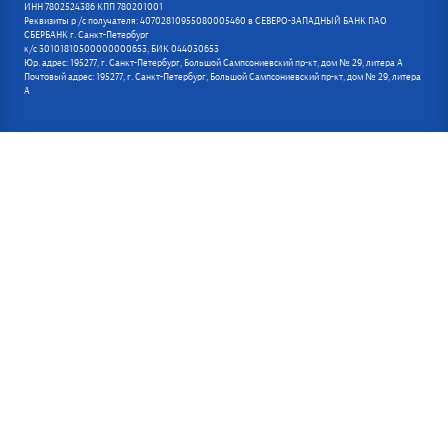
ИНН 7802524386 КПП 780201001
Реквизиты р /с получателя: 40702810955080005460 в СЕВЕРО-ЗАПАДНЫЙ БАНК ПАО
СБЕРБАНК г. Санкт-Петербург
к/с 30101810500000000653, БИК 044030653
Юр. адрес: 195277, г. Санкт-Петербург, Большой Сампсониевский пр-кт, дом № 29, литера А
Почтовый адрес: 195277, г. Санкт-Петербург, Большой Сампсониевский пр-кт, дом № 29, литера
А