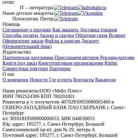
сетях:
IT – литература:
Наши детские аккаунты:
Психология. Питер:
Помощь
Соглашение о продаже
Как заказать
Доставка товаров
Способы оплаты
Акции и скидки
Обратная связь
Возврат
Оформление заказа
Файлы к книгам
Дисконт
(Незначительный брак)
Издательство
Партнерская программа
Приглашаем авторов
Рекламодателям
Книги под заказ
Книготорговым организациям
Rights
Совместные покупки
Партнеры
О нас
О компании
Новости
Где купить
Контакты
Вакансии
Наши реквизиты:ООО «Мейл Плюс»
ИНН 7802524386 КПП 780201001
Реквизиты р /с получателя: 40702810955080005460 в
СЕВЕРО-ЗАПАДНЫЙ БАНК ПАО СБЕРБАНК г. Санкт-
Петербург
к/с 30101810500000000653, БИК 044030653
Юр. адрес: 195277, г. Санкт-Петербург, Большой
Сампсониевский пр-кт, дом № 29, литера А
Почтовый адрес: 195277, г. Санкт-Петербург, Большой