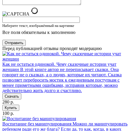
Наберите текст, изображённый на картинке
Все поля обязательны к заполнению
Отправить
Перед публикацией отзывы проходят модерацию
Как не остаться одинокой. Чему сказочные истории учат
женщин
В этой книге автор не переписывает сказки. Она
говорит не о сказках, а о людях, которые их читают. Сказка
позволяет перебросить мостик к ежедневным поступкам с
менее приметными ошибками, исправив которые, можно
действительно жить долго и счастливо.
Скачать
280 р.
Купить
100 р.
Воспитание без манипулирования
Можно ли манипулировать
ребенком ради его же блага? Если да, то как, когда, в каких