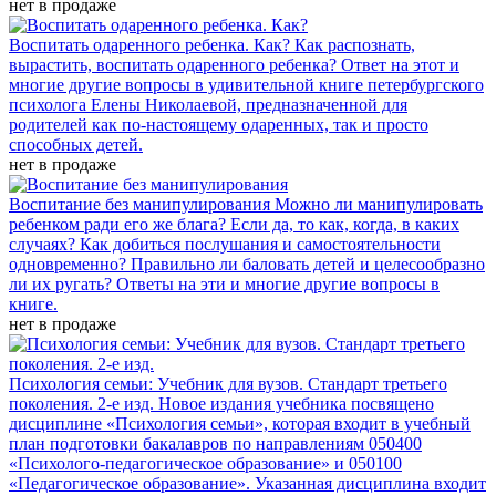
нет в продаже
Воспитать одаренного ребенка. Как?
Как распознать,
вырастить, воспитать одаренного ребенка? Ответ на этот и
многие другие вопросы в удивительной книге петербургского
психолога Елены Николаевой, предназначенной для
родителей как по-настоящему одаренных, так и просто
способных детей.
нет в продаже
Воспитание без манипулирования
Можно ли манипулировать
ребенком ради его же блага? Если да, то как, когда, в каких
случаях? Как добиться послушания и самостоятельности
одновременно? Правильно ли баловать детей и целесообразно
ли их ругать? Ответы на эти и многие другие вопросы в
книге.
нет в продаже
Психология семьи: Учебник для вузов. Стандарт третьего
поколения. 2-е изд.
Новое издания учебника посвящено
дисциплине «Психология семьи», которая входит в учебный
план подготовки бакалавров по направлениям 050400
«Психолого-педагогическое образование» и 050100
«Педагогическое образование». Указанная дисциплина входит