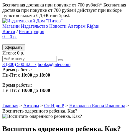
Бесплатная доставка при покупке от 700 рублей*
Бесплатная
доставка при покупке от 700 рублей действует при выборе
пунктов выдачи СДЭК или 5post.
Магазин
Издательство
Новости
Авторам
Rights
Войти
/
Регистрация
0
=
0 р.
оформить
Итого: 0 р.
8 (800) 500-42-17
books@piter.com
Время работы:
Пн-Пт: с
10:00
до
18:00
Время работы:
Пн-Пт: с
10:00
до
18:00
Главная
>
Авторы
>
От Н до Р
>
Николаева Елена Ивановна
>
Воспитать одаренного ребенка. Как?
Воспитать одаренного ребенка. Как?