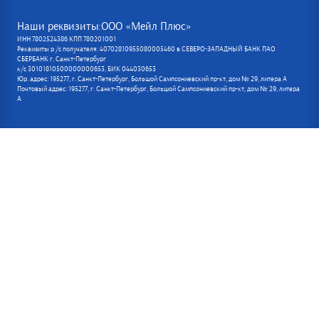
Наши реквизиты:ООО «Мейл Плюс»
ИНН 7802524386 КПП 780201001
Реквизиты р /с получателя: 40702810955080005460 в СЕВЕРО-ЗАПАДНЫЙ БАНК ПАО
СБЕРБАНК г. Санкт-Петербург
к/с 30101810500000000653, БИК 044030653
Юр. адрес: 195277, г. Санкт-Петербург, Большой Сампсониевский пр-кт, дом № 29, литера А
Почтовый адрес: 195277, г. Санкт-Петербург, Большой Сампсониевский пр-кт, дом № 29, литера
А