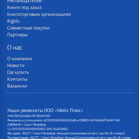
Рекламодателям
Книги под заказ
Книготорговым организациям
Rights
Совместные покупки
Партнеры
О нас
О компании
Новости
Где купить
Контакты
Вакансии
Наши реквизиты:ООО «Мейл Плюс»
ИНН 7802524386 КПП 780201001
Реквизиты р /с получателя: 40702810955080005460 в СЕВЕРО-ЗАПАДНЫЙ БАНК ПАО
СБЕРБАНК г. Санкт-Петербург
к/с 30101810500000000653, БИК 044030653
Юр. адрес: 195277, г. Санкт-Петербург, Большой Сампсониевский пр-кт, дом № 29, литера А
Почтовый адрес: 195277, г. Санкт-Петербург, Большой Сампсониевский пр-кт, дом № 29, литера