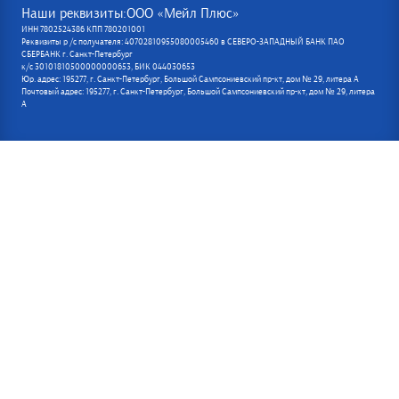
Наши реквизиты:ООО «Мейл Плюс»
ИНН 7802524386 КПП 780201001
Реквизиты р /с получателя: 40702810955080005460 в СЕВЕРО-ЗАПАДНЫЙ БАНК ПАО
СБЕРБАНК г. Санкт-Петербург
к/с 30101810500000000653, БИК 044030653
Юр. адрес: 195277, г. Санкт-Петербург, Большой Сампсониевский пр-кт, дом № 29, литера А
Почтовый адрес: 195277, г. Санкт-Петербург, Большой Сампсониевский пр-кт, дом № 29, литера
А