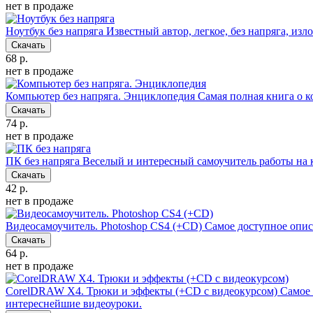
нет в продаже
Ноутбук без напряга
Известный автор, легкое, без напряга, из
Скачать
68 р.
нет в продаже
Компьютер без напряга. Энциклопедия
Самая полная книга о к
Скачать
74 р.
нет в продаже
ПК без напряга
Веселый и интересный самоучитель работы на 
Скачать
42 р.
нет в продаже
Видеосамоучитель. Photoshop CS4 (+CD)
Самое доступное опис
Скачать
64 р.
нет в продаже
CorelDRAW X4. Трюки и эффекты (+CD с видеокурсом)
Самое 
интереснейшие видеоуроки.