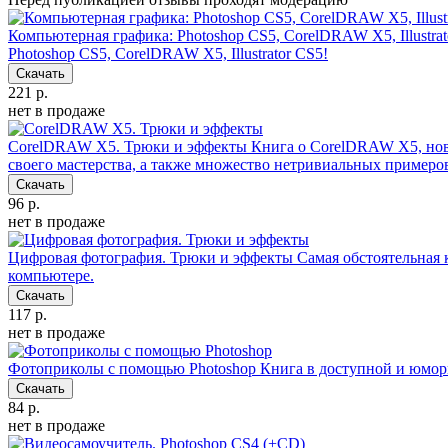
Компьютерная графика: Photoshop CS5, CorelDRAW X5, Illustra
Photoshop CS5, CorelDRAW X5, Illustrator CS5!
Скачать
221 р.
нет в продаже
CorelDRAW X5. Трюки и эффекты
Книга о CorelDRAW X5, нов
своего мастерства, а также множество нетривиальных примеров
Скачать
96 р.
нет в продаже
Цифровая фотография. Трюки и эффекты
Самая обстоятельная
компьютере.
Скачать
117 р.
нет в продаже
Фотоприколы с помощью Photoshop
Книга в доступной и юмор
Скачать
84 р.
нет в продаже