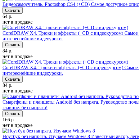
Видеосамоучитель. Photoshop CS4 (+CD)
Самое доступное опис
Скачать
64 р.
нет в продаже
CorelDRAW X4. Трюки и эффекты (+CD с видеокурсом)
Самое 
интереснейшие видеоуроки.
Скачать
84 р.
нет в продаже
CorelDRAW X4. Трюки и эффекты (+CD с видеокурсом)
Самое 
интереснейшие видеоуроки.
Скачать
84 р.
нет в продаже
Смартфоны и планшеты Android без напряга. Руководство поль
главное, без напряга!
Скачать
166 р.
нет в продаже
Ноутбук без напряга. Изучаем Windows 8
Известный автор, легк