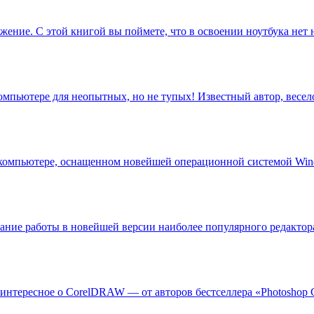
ложение. С этой книгой вы поймете, что в освоении ноутбука нет
омпьютере для неопытных, но не тупых! Известный автор, весел
компьютере, оснащенном новейшей операционной системой Wind
ание работы в новейшей версии наиболее популярного редактор
интересное о CorelDRAW — от авторов бестселлера «Photoshop