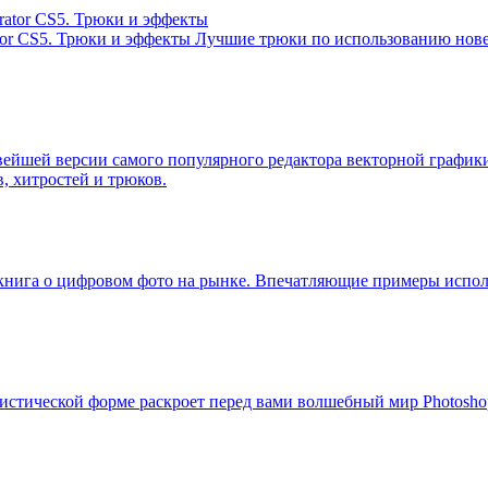
tor CS5. Трюки и эффекты
Лучшие трюки по использованию нов
ейшей версии самого популярного редактора векторной график
, хитростей и трюков.
 книга о цифровом фото на рынке. Впечатляющие примеры испол
истической форме раскроет перед вами волшебный мир Photosho