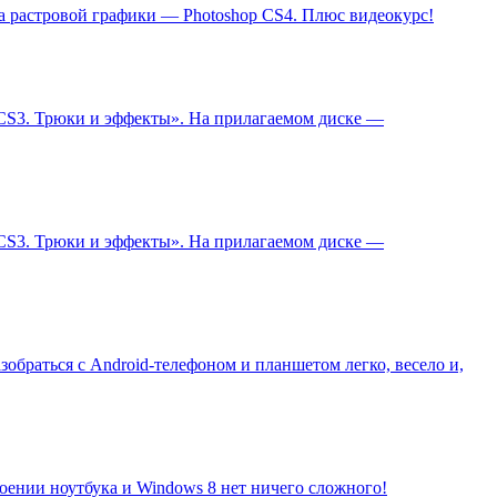
а растровой графики — Photoshop CS4. Плюс видеокурс!
 CS3. Трюки и эффекты». На прилагаемом диске —
 CS3. Трюки и эффекты». На прилагаемом диске —
обраться с Android-телефоном и планшетом легко, весело и,
своении ноутбука и Windows 8 нет ничего сложного!