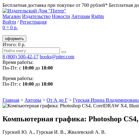
Бесплатная доставка при покупке от 700 рублей*
Бесплатная до
Магазин
Издательство
Новости
Авторам
Rights
Войти
/
Регистрация
0
=
0 р.
оформить
Итого: 0 р.
8 (800) 500-42-17
books@piter.com
Время работы:
Пн-Пт: с
10:00
до
18:00
Время работы:
Пн-Пт: с
10:00
до
18:00
Главная
>
Авторы
>
От А до Г
>
Гурская Ирина Владимирован
Компьютерная графика: Photoshop CS4,
Гурский Ю. А.
,
Гурская И. В.
,
Жвалевский А. В.