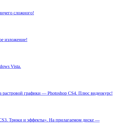
 ничего сложного!
ое изложение!
ows Vista.
а растровой графики — Photoshop CS4. Плюс видеокурс!
 CS3. Трюки и эффекты». На прилагаемом диске —