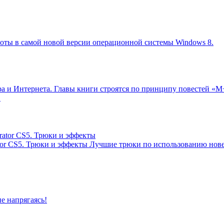
оты в самой новой версии операционной системы Windows 8.
 и Интернета. Главы книги строятся по принципу повестей «М+
.
tor CS5. Трюки и эффекты
Лучшие трюки по использованию нов
е напрягаясь!