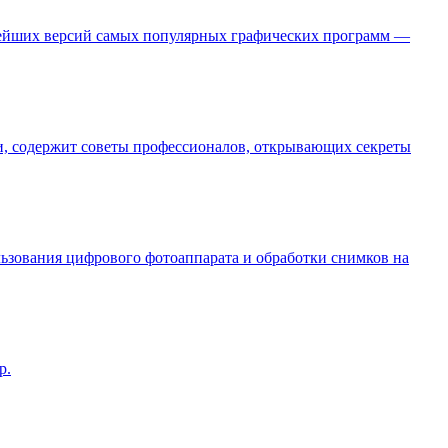
ейших версий самых популярных графических программ —
и, содержит советы профессионалов, открывающих секреты
ьзования цифрового фотоаппарата и обработки снимков на
p.