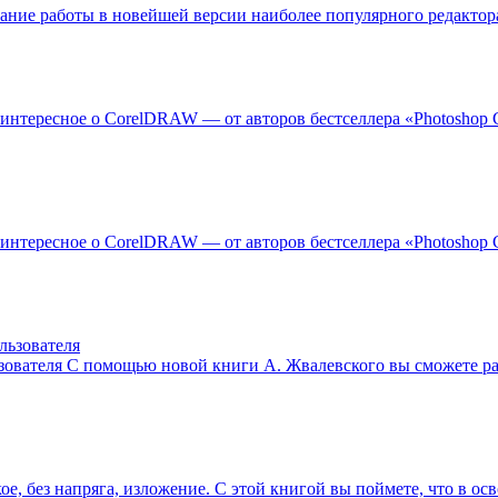
ание работы в новейшей версии наиболее популярного редактор
интересное о CorelDRAW — от авторов бестселлера «Photoshop
интересное о CorelDRAW — от авторов бестселлера «Photoshop
зователя
С помощью новой книги А. Жвалевского вы сможете раз
ое, без напряга, изложение. С этой книгой вы поймете, что в о