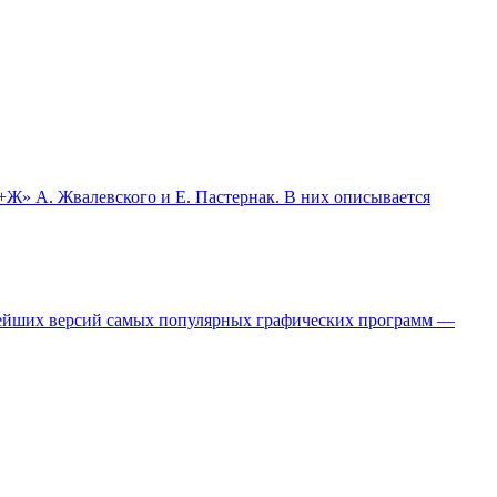
Ж» А. Жвалевского и Е. Пастернак. В них описывается
ейших версий самых популярных графических программ —