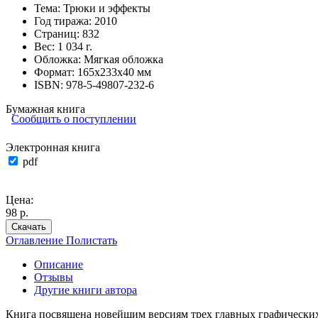
Тема:
Трюки и эффекты
Год тиража:
2010
Страниц:
832
Вес:
1 034 г.
Обложка:
Мягкая обложка
Формат:
165х233х40 мм
ISBN:
978-5-49807-232-6
Бумажная книга
Сообщить о поступлении
Электронная книга
pdf
Цена:
98 р.
Скачать
Оглавление
Полистать
Описание
Отзывы
Другие книги автора
Книга посвящена новейшим версиям трех главных графических п