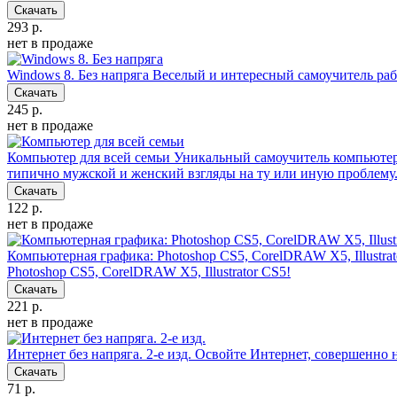
Скачать
293 р.
нет в продаже
Windows 8. Без напряга
Веселый и интересный самоучитель раб
Скачать
245 р.
нет в продаже
Компьютер для всей семьи
Уникальный самоучитель компьютера
типично мужской и женский взгляды на ту или иную проблему
Скачать
122 р.
нет в продаже
Компьютерная графика: Photoshop CS5, CorelDRAW X5, Illustra
Photoshop CS5, CorelDRAW X5, Illustrator CS5!
Скачать
221 р.
нет в продаже
Интернет без напряга. 2-е изд.
Освойте Интернет, совершенно н
Скачать
71 р.