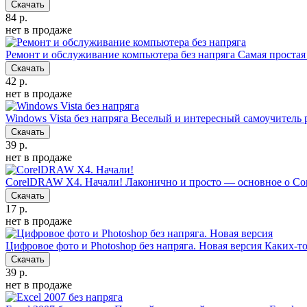
Скачать
84 р.
нет в продаже
Ремонт и обслуживание компьютера без напряга
Самая простая
Скачать
42 р.
нет в продаже
Windows Vista без напряга
Веселый и интересный самоучитель 
Скачать
39 р.
нет в продаже
CorelDRAW X4. Начали!
Лаконично и просто — основное о C
Скачать
17 р.
нет в продаже
Цифровое фото и Photoshop без напряга. Новая версия
Каких-то
Скачать
39 р.
нет в продаже