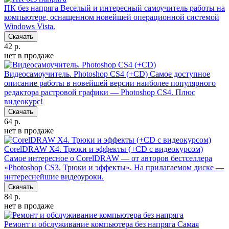
ПК без напряга
Веселый и интересный самоучитель работы на
компьютере, оснащенном новейшей операционной системой
Windows Vista.
Скачать
42 р.
нет в продаже
Видеосамоучитель. Photoshop CS4 (+CD)
Самое доступное
описание работы в новейшей версии наиболее популярного
редактора растровой графики — Photoshop CS4. Плюс
видеокурс!
Скачать
64 р.
нет в продаже
CorelDRAW X4. Трюки и эффекты (+CD с видеокурсом)
Самое интересное о CorelDRAW — от авторов бестселлера
«Photoshop CS3. Трюки и эффекты». На прилагаемом диске —
интереснейшие видеоуроки.
Скачать
84 р.
нет в продаже
Ремонт и обслуживание компьютера без напряга
Самая