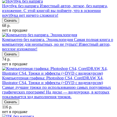
Ноутбук без напряга
Известный автор, легкое, без напряга,
изложение. С этой книгой вы поймете, что в освоении
ноутбука нет ничего сложного!
Скачать
68 р.
нет в продаже
Компьютер без напряга. Энциклопедия
Самая полная книга о
компьютере для неопытных, но не тупых! Известный автор,
веселое изложение!
Скачать
74 р.
нет в продаже
Компьютерная графика: Photoshop CS4, CorelDRAW X4,
Illustrator CS4. Трюки и эффекты (+DVD с видеокурсом)
Самые лучшие трюки по использованию самых популярных
графических программ! На диске — видеоуроки, в которых
показывается ход выполнения трюков.
Скачать
116 р.
нет в продаже