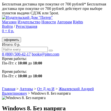
Бесплатная доставка при покупке от 700 рублей*
Бесплатная
доставка при покупке от 700 рублей действует при выборе
пунктов выдачи СДЭК или 5post.
Магазин
Издательство
Новости
Авторам
Rights
Войти
/
Регистрация
0
=
0 р.
оформить
Итого: 0 р.
8 (800) 500-42-17
books@piter.com
Время работы:
Пн-Пт: с
10:00
до
18:00
Время работы:
Пн-Пт: с
10:00
до
18:00
Главная
>
Авторы
>
От Д до И
>
Жвалевский Андрей
Валентинович
>
Windows 8. Без напряга
Windows 8. Без напряга