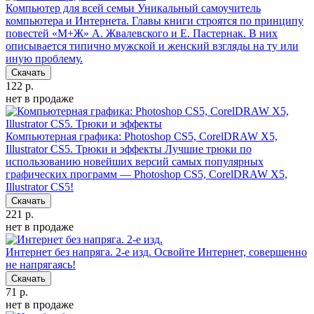
Компьютер для всей семьи
Уникальный самоучитель
компьютера и Интернета. Главы книги строятся по принципу
повестей «М+Ж» А. Жвалевского и Е. Пастернак. В них
описывается типично мужской и женский взгляды на ту или
иную проблему.
Скачать
122 р.
нет в продаже
Компьютерная графика: Photoshop CS5, CorelDRAW X5,
Illustrator CS5. Трюки и эффекты
Лучшие трюки по
использованию новейших версий самых популярных
графических программ — Photoshop CS5, CorelDRAW X5,
Illustrator CS5!
Скачать
221 р.
нет в продаже
Интернет без напряга. 2-е изд.
Освойте Интернет, совершенно
не напрягаясь!
Скачать
71 р.
нет в продаже