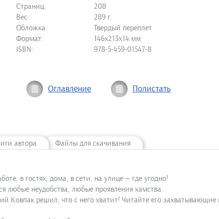
Страниц:
208
Вес:
289 г.
Обложка:
Твердый переплет
Формат:
146х213х14 мм
ISBN:
978-5-459-01547-8
Оглавление
Полистать
ниги автора
Файлы для скачивания
те, в гостях, дома, в сети, на улице — где угодно!
ся любые неудобства, любые проявления хамства.
ий Ковпак решил, что с него хватит! Читайте его захватывающие