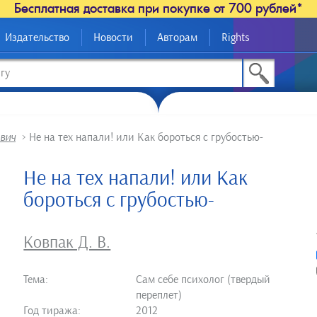
Бесплатная доставка при покупке от 700 рублей*
Издательство
Новости
Авторам
Rights
вич
>
Не на тех напали! или Как бороться с грубостью-
Не на тех напали! или Как
бороться с грубостью-
Ковпак Д. В.
Тема:
Сам себе психолог (твердый
переплет)
Год тиража:
2012