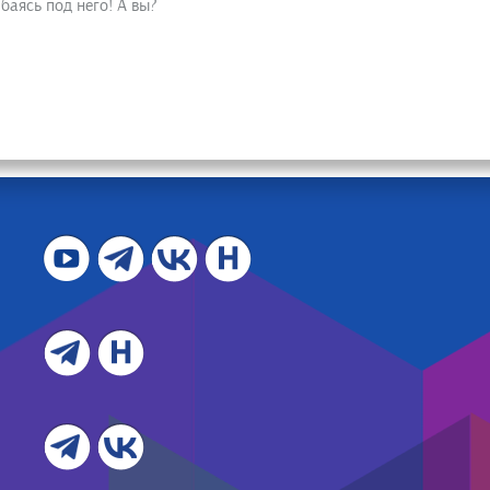
аясь под него! А вы?