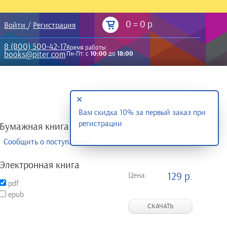
0
=
0 р.
Войти
/
Регистрация
8 (800) 500-42-17
Время работы:
books@piter.com
Пн-Пт: с
10:00
до
18:00
✕
Вам скидка 10% за первый заказ при
регистрации
Бумажная книга
Сообщить о поступлении
Электронная книга
Цена:
129 р.
pdf
epub
СКАЧАТЬ