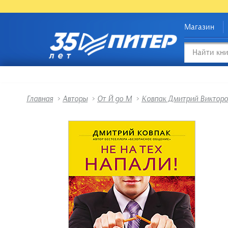
Магазин
Главная
>
Авторы
>
От Й до М
>
Ковпак Дмитрий Викторо