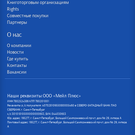
Книготорговым организациям
Rights
Совместные покупки
Партнеры
О нас
О компании
Новости
Где купить
Контакты
Вакансии
Наши реквизиты:ООО «Мейл Плюс»
ИНН 7802524386 КПП 780201001
Реквизиты р /с получателя: 40702810955080005460 в СЕВЕРО-ЗАПАДНЫЙ БАНК ПАО
СБЕРБАНК г. Санкт-Петербург
к/с 30101810500000000653, БИК 044030653
Юр. адрес: 195277, г. Санкт-Петербург, Большой Сампсониевский пр-кт, дом № 29, литера А
Почтовый адрес: 195277, г. Санкт-Петербург, Большой Сампсониевский пр-кт, дом № 29, литера
А