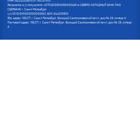
ИНН 7802524386 КПП 780201001
Реквизиты р /с получателя: 40702810955080005460 в СЕВЕРО-ЗАПАДНЫЙ БАНК ПАО
СБЕРБАНК г. Санкт-Петербург
к/с 30101810500000000653, БИК 044030653
Юр. адрес: 195277, г. Санкт-Петербург, Большой Сампсониевский пр-кт, дом № 29, литера А
Почтовый адрес: 195277, г. Санкт-Петербург, Большой Сампсониевский пр-кт, дом № 29, литера
А