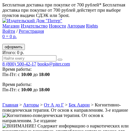
Бесплатная доставка при покупке от 700 рублей*
Бесплатная
доставка при покупке от 700 рублей действует при выборе
пунктов выдачи СДЭК или 5post.
Магазин
Издательство
Новости
Авторам
Rights
Войти
/
Регистрация
0
=
0 р.
оформить
Итого: 0 р.
8 (800) 500-42-17
books@piter.com
Время работы:
Пн-Пт: с
10:00
до
18:00
Время работы:
Пн-Пт: с
10:00
до
18:00
Главная
>
Авторы
>
От А до Г
>
Бек Аарон
>
Когнитивно-
поведенческая терапия. От основ к направлениям. 3-е издание