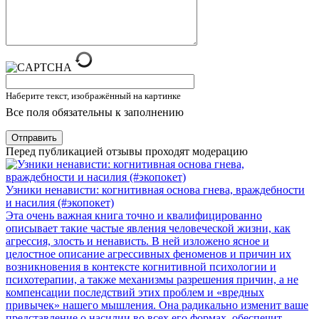
Наберите текст, изображённый на картинке
Все поля обязательны к заполнению
Отправить
Перед публикацией отзывы проходят модерацию
Узники ненависти: когнитивная основа гнева, враждебности
и насилия (#экопокет)
Эта очень важная книга точно и квалифицированно
описывает такие частые явления человеческой жизни, как
агрессия, злость и ненависть. В ней изложено ясное и
целостное описание агрессивных феноменов и причин их
возникновения в контексте когнитивной психологии и
психотерапии, а также механизмы разрешения причин, а не
компенсации последствий этих проблем и «вредных
привычек» нашего мышления. Она радикально изменит ваше
представление о насилии во всех его формах, обеспечит