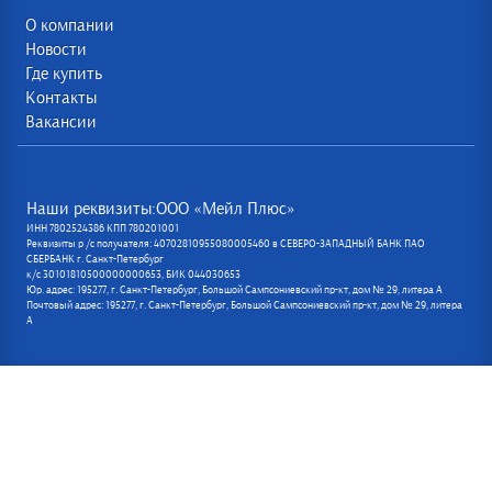
О компании
Новости
Где купить
Контакты
Вакансии
Наши реквизиты:ООО «Мейл Плюс»
ИНН 7802524386 КПП 780201001
Реквизиты р /с получателя: 40702810955080005460 в СЕВЕРО-ЗАПАДНЫЙ БАНК ПАО
СБЕРБАНК г. Санкт-Петербург
к/с 30101810500000000653, БИК 044030653
Юр. адрес: 195277, г. Санкт-Петербург, Большой Сампсониевский пр-кт, дом № 29, литера А
Почтовый адрес: 195277, г. Санкт-Петербург, Большой Сампсониевский пр-кт, дом № 29, литера
А