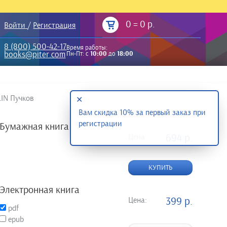
0
=
0 р.
Войти
/
Регистрация
8 (800) 500-42-17
Время работы:
books@piter.com
Пн-Пт: с
10:00
до
18:00
LIN Пучков
✕
Вам скидка 10% за первый заказ при
регистрации
Бумажная книга
Цена:
694 р.
КУПИТЬ
Электронная книга
Цена:
399 р.
pdf
epub