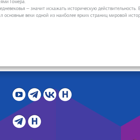
иями Гомера.
дневековья — значит искажать историческую действительность. 
л основные вехи одной из наиболее ярких страниц мировой истор