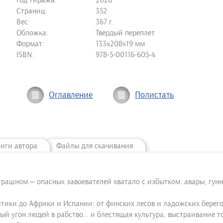
Год тиража:
2026
Страниц:
352
Вес:
367 г.
Обложка:
Твердый переплет
Формат:
133х208х19 мм
ISBN:
978-5-00116-605-4
Оглавление
Полистать
ниги автора
Файлы для скачивания
рашном — опасных завоевателей хватало с избытком: авары, гунн
тики до Африки и Испании; от финских лесов и ладожских берегов
й угон людей в рабство… и блестящая культура, выстраивание то