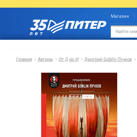
Магазин
Главная
>
Авторы
>
От Д до И
>
Дмитрий Goblin Пучков