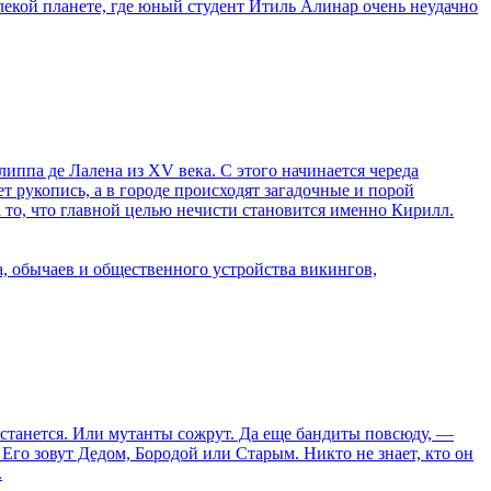
алекой планете, где юный студент Итиль Алинар очень неудачно
ппа де Лалена из XV века. С этого начинается череда
т рукопись, а в городе происходят загадочные и порой
 то, что главной целью нечисти становится именно Кирилл.
, обычаев и общественного устройства викингов,
 останется. Или мутанты сожрут. Да еще бандиты повсюду, —
 Его зовут Дедом, Бородой или Старым. Никто не знает, кто он
.