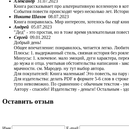
Александр
31.07.2023
Книга рассказывает про альтернативную вселенную в кот
События повести происходят через несколько лет. История
Никита Шахов
08.07.2023
Книга понравилась. Мир интересен, хотелось бы ещё книг
Андрей
05.07.2023
"Дед" - это простая, но в тоже время увлекательная пове
Сергей
09.01.2022
Добрый день!
Общее впечатление: понравилось, читается легко. Любите
Плюсы: 1. выдержанный стиль, связная история без роялей
Минусы: 1. ключевое. мало эмоций, дуги характера, переж
до мужа и отца. учитывая обстоятельства написания - зак
мрачности. см. Мародер. ну тут выбор автора.
Для покупателей: Книга маленькая! Это повесть, на пару
Для издательства: делать PDF в формате 5-6 слов в строк
тупо невозможно. По сравнению с обычным текстом - уве
Автору - спасибо! Издательству - деньги! Остальным - здо
Оставить отзыв
Имя
E-mail