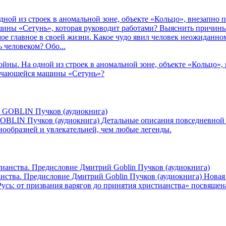
дной из строек в аномальной зоне, объекте «Кольцо», внезапно п
ны «Сетунь», которая руководит работами? Выяснить причины 
ое главное в своей жизни. Какое чудо явил человек неожиданн
 человеком? Обо...
ойны. На одной из строек в аномальной зоне, объекте «Кольцо», 
бучающейся машины «Сетунь»?
GOBLIN Пучков (аудиокнига)
Детальные описания повседневной 
нообразней и увлекательней, чем любые легенды.
анства. Предисловие Дмитрий Goblin Пучков (аудиокнига)
Новая
Русь: от призвания варягов до принятия христианства» посвящен