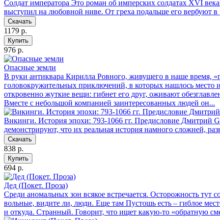
Солдат императора
Это роман об имперских солдатах XVI века 
выступил на любовной ниве. От греха подальше его вербуют в 
Скачать
1179 р.
Купить
976 р.
Опасные земли
В руки антиквара Кирилла Ровного, живущего в наше время, «
головокружительных приключений, в которых нашлось место и х
откровенно жуткие вещи: гибнет его друг, оживают обезглавл
Вместе с небольшой компанией заинтересованных людей он...
Викинги. История эпохи: 793-1066 гг. Предисловие Дмитрий
демонстрируют, что их реальная история намного сложней, раз
Скачать
838 р.
Купить
694 р.
Дед (Покет. Проза)
Среди аномальных зон всякое встречается. Осторожность тут с
вольные, видите ли, люди. Еще там Пустошь есть – гиблое место
и откуда. Странный. Говорит, что ищет какую-то «обратную смер