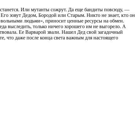
 останется. Или мутанты сожрут. Да еще бандиты повсюду, —
 Его зовут Дедом, Бородой или Старым. Никто не знает, кто он
с «вольными людьми», приносит ценные ресурсы на обмен.
Деда выследить, только ничего хорошего им не выгорело. А
ствовала. Ее Варварой звали. Нашел Дед свой загадочный
те, что даже после конца света важным для настоящего