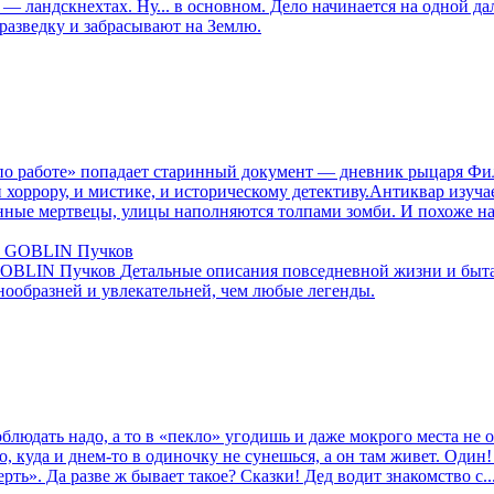
— ландскнехтах. Ну... в основном. Дело начинается на одной д
разведку и забрасывают на Землю.
по работе» попадает старинный документ — дневник рыцаря Фили
оррору, и мистике, и историческому детективу.Антиквар изучае
енные мертвецы, улицы наполняются толпами зомби. И похоже на
 GOBLIN Пучков
Детальные описания повседневной жизни и быта
нообразней и увлекательней, чем любые легенды.
облюдать надо, а то в «пекло» угодишь и даже мокрого места не
, куда и днем-то в одиночку не сунешься, а он там живет. Один!
ть». Да разве ж бывает такое? Сказки! Дед водит знакомство с..