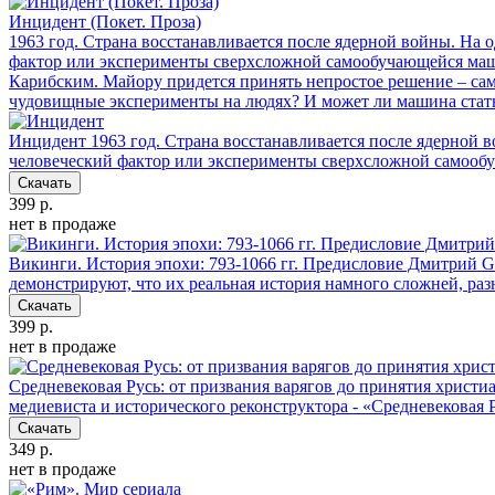
Инцидент (Покет. Проза)
1963 год. Страна восстанавливается после ядерной войны. На о
фактор или эксперименты сверхсложной самообучающейся маши
Карибским. Майору придется принять непростое решение – сам
чудовищные эксперименты на людях? И может ли машина стать
Инцидент
1963 год. Страна восстанавливается после ядерной в
человеческий фактор или эксперименты сверхсложной самоо
Скачать
399 р.
нет в продаже
Викинги. История эпохи: 793-1066 гг. Предисловие Дмитрий 
демонстрируют, что их реальная история намного сложней, раз
Скачать
399 р.
нет в продаже
Средневековая Русь: от призвания варягов до принятия христи
медиевиста и исторического реконструктора - «Средневековая 
Скачать
349 р.
нет в продаже