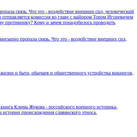
ропала связь. Что это - воздействие внешних сил, человеческий
отправляется комиссия во главе с майором Тором Игоревичем
ому противнику? Кому и зачем понадобилось проводить
внезапно пропала связь. Что это - воздействие внешних сил,
жизни и быта, обычаев и общественного устройства викингов,
 книга Клима Жукова - российского военного историка-
а истории происхождения славянского этноса.