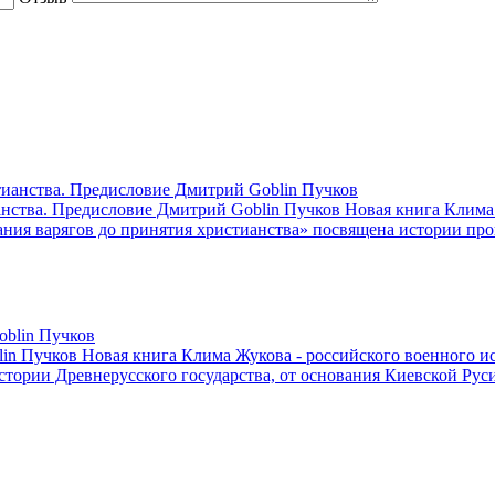
ианства. Предисловие Дмитрий Goblin Пучков
Новая книга Клима 
вания варягов до принятия христианства» посвящена истории про
lin Пучков
Новая книга Клима Жукова - российского военного ис
стории Древнерусского государства, от основания Киевской Руси