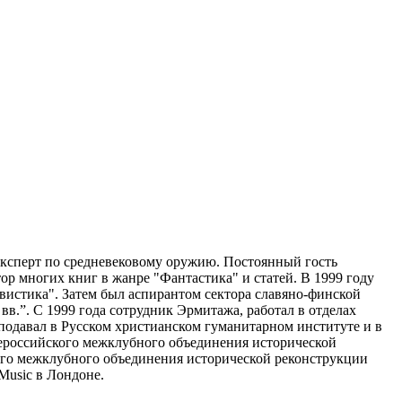
Эксперт по средневековому оружию. Постоянный гость
ор многих книг в жанре "Фантастика" и статей. В 1999 году
истика". Затем был аспирантом сектора cлавяно-финской
в.”. С 1999 года сотрудник Эрмитажа, работал в отделах
подавал в Русском христианском гуманитарном институте и в
сероссийского межклубного объединения исторической
ого межклубного объединения исторической реконструкции
Music в Лондоне.