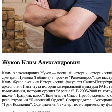
Жуков Клим Александрович
Клим Александрович Жуков — военный историк, исторический 
Дмитрия Пучкова (Гоблина) в проекте “Разведопрос”, где выст
Клим Жуков окончил Исторический факультет Санкт-Петербург
археологии Института истории материальной культуры РАН; те
нумизматики, истории оружия “Арсенал”. В 2005-2008 гг. сот
школе “Праздник плюс”. Был чтецом Спасо-Преображенского со
реконструкции “Ливонский Орден”. Сопредседатель Ассоциаци
“Гран Компания”. Официальный эксперт по историческому фехт