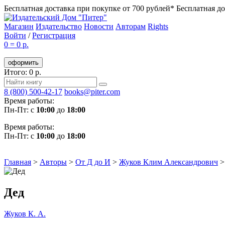
Бесплатная доставка при покупке от 700 рублей*
Бесплатная до
Магазин
Издательство
Новости
Авторам
Rights
Войти
/
Регистрация
0
=
0 р.
оформить
Итого: 0 р.
8 (800) 500-42-17
books@piter.com
Время работы:
Пн-Пт: с
10:00
до
18:00
Время работы:
Пн-Пт: с
10:00
до
18:00
Главная
>
Авторы
>
От Д до И
>
Жуков Клим Александрович
Дед
Жуков К. А.