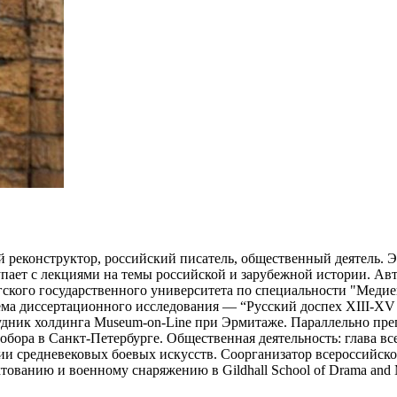
реконструктор, российский писатель, общественный деятель. 
упает с лекциями на темы российской и зарубежной истории. Авт
ского государственного университета по специальности "Медиев
ма диссертационного исследования — “Русский доспех XIII-XV в
рудник холдинга Museum-on-Line при Эрмитаже. Параллельно пре
бора в Санкт-Петербурге. Общественная деятельность: глава в
и средневековых боевых искусств. Соорганизатор всероссийск
ованию и военному снаряжению в Gildhall School of Drama and 