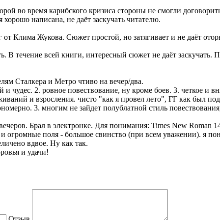
орой во время карибского кризиса стороны не смогли договорит
 хорошо написана, не даёт заскучать читателю.
 от Клима Жукова. Сюжет простой, но затягивает и не даёт отор
сть. В течение всей книги, интересный сюжет не даёт заскучать.
лям Сталкера и Метро чтиво на вечер/два.
 и чудес. 2. ровное повествование, ну кроме боев. 3. четкое и в
иваний и взросления. чисто "как я провел лето", ГГ как был под
ономерно. 3. многим не зайдет полублатной стиль повествования,
 вечеров. Брал в электронке. Для понимания: Times New Roman 1
е и огромные поля - большое свинство (при всем уважении). я п
личено вдвое. Ну как так.
ровья и удачи!
Отзыв