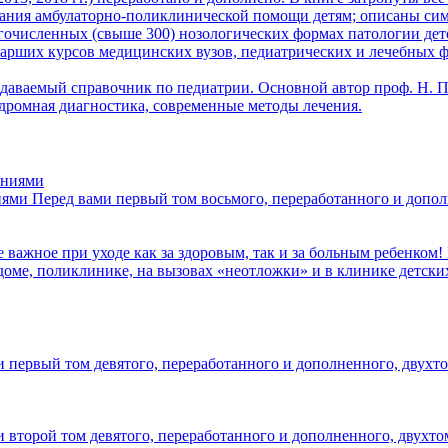
зания амбулаторно-поликлинической помощи детям; описаны сим
гочисленных (свыше 300) нозологических формах патологии детс
тарших курсов медицинских вузов, педиатрических и лечебных ф
аваемый справочник по педиатрии. Основной автор проф. Н. П.
дромная диагностика, современные методы лечения.
иями
Перед вами первый том восьмого, переработанного и допол
 важное при уходе как за здоровым, так и за больным ребенком!
доме, поликлинике, на вызовах «неотложки» и в клинике детски
и первый том девятого, переработанного и дополненного, двухт
и второй том девятого, переработанного и дополненного, двухт