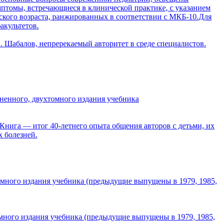
птомы, встречающиеся в клинической практике, с указанием
кого возраста, ранжированных в соответствии с МКБ-10.Для
акультетов.
 Шабалов, непререкаемый авторитет в среде специалистов.
ненного, двухтомного издания учебника
 Книга — итог 40-летнего опыта общения авторов с детьми, их
х болезней.
омного издания учебника (предыдущие выпущены в 1979, 1985,
омного издания учебника (предыдущие выпущены в 1979, 1985,