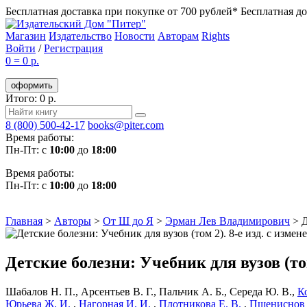
Бесплатная доставка при покупке от 700 рублей*
Бесплатная до
Магазин
Издательство
Новости
Авторам
Rights
Войти
/
Регистрация
0
=
0 р.
оформить
Итого: 0 р.
8 (800) 500-42-17
books@piter.com
Время работы:
Пн-Пт: с
10:00
до
18:00
Время работы:
Пн-Пт: с
10:00
до
18:00
Главная
>
Авторы
>
От Ш до Я
>
Эрман Лев Владимирович
>
Д
Детские болезни: Учебник для вузов (том
Шабалов Н. П.
,
Арсентьев В. Г.
,
Пальчик А. Б.
,
Середа Ю. В.
,
К
Юрьева Ж. И.
,
Нагорная И. И.
,
Плотникова Е. В.
,
Пшениснов 