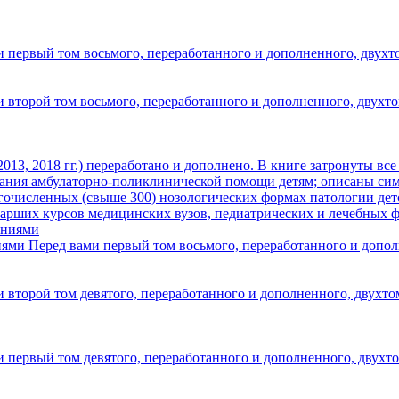
и первый том восьмого, переработанного и дополненного, двухт
и второй том восьмого, переработанного и дополненного, двухт
013, 2018 гг.) переработано и дополнено. В книге затронуты в
зания амбулаторно-поликлинической помощи детям; описаны сим
гочисленных (свыше 300) нозологических формах патологии детс
тарших курсов медицинских вузов, педиатрических и лечебных ф
иями
Перед вами первый том восьмого, переработанного и допол
и второй том девятого, переработанного и дополненного, двухт
и первый том девятого, переработанного и дополненного, двухт