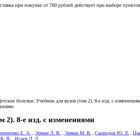
ставка при покупке от 700 рублей действует при выборе пункто
етские болезни: Учебник для вузов (том 2). 8-е изд. с изменения
 2). 8-е изд. с изменениями
орниенко Е. А.
,
Эрман Л. В.
,
Эрман М. В.
,
Скородок Ю. Л.
,
Цыб
К. В.
,
Исаев Д. Д.