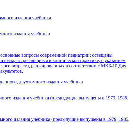
омного издания учебника
омного издания учебника
се основные вопросы современной педиатрии; освещены
птомы, встречающиеся в клинической практике, с указанием
кого возраста, ранжированных в соответствии с МКБ-10.Для
акультетов.
ненного, двухтомного издания учебника
омного издания учебника (предыдущие выпущены в 1979, 1985,
омного издания учебника (предыдущие выпущены в 1979, 1985,