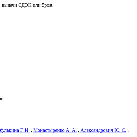
в выдачи СДЭК или 5post.
ми
улькина Г. И.
,
Монастыренко А. А.
,
Александрович Ю. С.
,