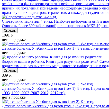
особенности физиологии развития ребенка, организации и ока
причин их появления; приведены необходимые сведения о мно
практикующих педиатров, терапевтов, а также для студентов с
Справочник педиатра. 4-е изд.
Наиболее информативный и прод
Описаны более 300 заболеваний, плюс привязка к МКБ-10, син
Скачать
1091 р.
нет в продаже
Детские болезни: Учебник для вузов (том 1). 8-е изд. с изменен
нет в продаже
Здоровье вашего ребенка. Книга для разумных родителей
Самое
родителями на разных этапах медицинского наблюдения: в род
Скачать
339 р.
нет в продаже
Детские болезни: Учебник для вузов (том 1). 9-е изд.
Перед вам
1993, 1999, 2002, 2007, 2012, 2017 гг.).
нет в продаже
Детские болезни: Учебник для вузов (том 2). 9-е изд.
Перед вам