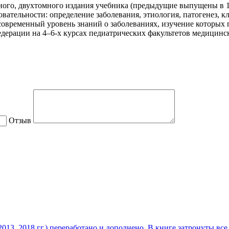
го, двухтомного издания учебника (предыдущие выпущены в 1979,
ательности: определение заболевания, этиология, патогенез, к
современный уровень знаний о заболеваниях, изучение которых
ерации на 4–6-х курсах педиатрических факультетов медицинск
Отзыв
013, 2018 гг.) переработано и дополнено. В книге затронуты в