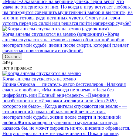
«Милая».Оказавшись на вершине успеха, герои верят, что
удача не отвернется от них. Но когда в игру вступает любовь,
им приходится совершить мучительный выбор и выяснить, на
что они готовы ради истинных чувств. Смогут ли герои
устоять перед их силой или решатся пойти наперекор судьбе?
Когда ангелы спускаются на землю (аудиокнига)
«Когда
ангелы спускаются на землю» - роман об истинной любви,
неотвратимой судьбе, жизни после смерти, который пленяет
свежестью повествования и глубиной.
Скачать
449 р.
нет в продаже
Когда ангелы спускаются на землю
Ирина Оганова — писатель, автор бестселлеров «Иллюзия
счастья и любви», «Мы никогда не знаем», «Часы без
циферблата, или Полный энцефарект», «Падение в
неизбежность» и «Издержки изоляции, или Лето 2020,
которого не было».«Когда ангелы спускаются на землю» —
это искренний роман, обнажающий вечные темы
неотвратимой судьбы, жизни после смерти и подлинной
любви.Жизнь молодого успешного мужчины, которую,
казалось бы, не может омрачить ничто, внезапно обрывается.
Но путь героя на этом не заканчивается. Пока прошлое,