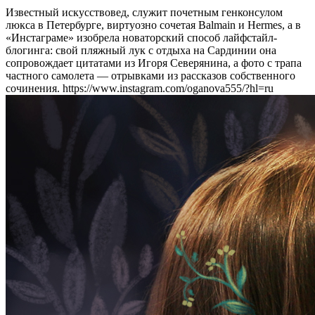
Известный искусствовед, служит почетным генконсулом
люкса в Петербурге, виртуозно сочетая Balmain и Hermes, а в
«Инстаграме» изобрела новаторский способ лайфстайл-
блогинга: свой пляжный лук c отдыха на Сардинии она
сопровождает цитатами из Игоря Северянина, а фото с трапа
частного самолета — отрывками из рассказов собственного
сочинения. https://www.instagram.com/oganova555/?hl=ru