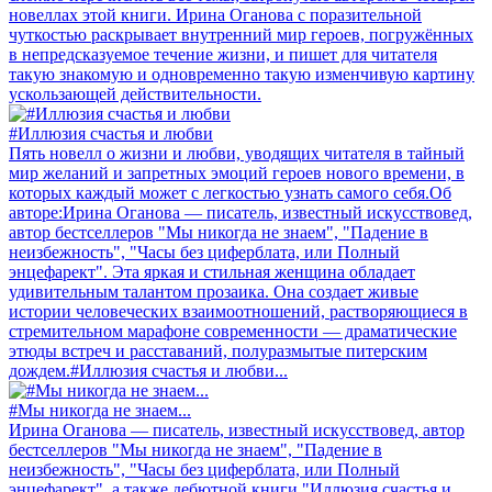
новеллах этой книги. Ирина Оганова с поразительной
чуткостью раскрывает внутренний мир героев, погружённых
в непредсказуемое течение жизни, и пишет для читателя
такую знакомую и одновременно такую изменчивую картину
ускользающей действительности.
#Иллюзия счастья и любви
Пять новелл о жизни и любви, уводящих читателя в тайный
мир желаний и запретных эмоций героев нового времени, в
которых каждый может с легкостью узнать самого себя.Об
авторе:Ирина Оганова — писатель, известный искусствовед,
автор бестселлеров "Мы никогда не знаем", "Падение в
неизбежность", "Часы без циферблата, или Полный
энцефарект". Эта яркая и стильная женщина обладает
удивительным талантом прозаика. Она создает живые
истории человеческих взаимоотношений, растворяющиеся в
стремительном марафоне современности — драматические
этюды встреч и расставаний, полуразмытые питерским
дождем.#Иллюзия счастья и любви...
#Мы никогда не знаем...
Ирина Оганова — писатель, известный искусствовед, автор
бестселлеров "Мы никогда не знаем", "Падение в
неизбежность", "Часы без циферблата, или Полный
энцефарект", а также дебютной книги "Иллюзия счастья и