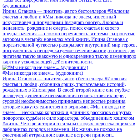
(аудиокнига)
Ирина Оганова — писатель, автор бестселлеров #Иллюзия
счастья и любви и #Мы никогда не знаем, известный
искусствовед и популярный Instagram-блогер. Любовь и
ненависть, рождение и смерть, поиск счастья и своего
предназначения — сложно перечислить все темы, затронутые
автором в четырёх новеллах этой книги. Ирина Оганова с
поразительной чуткостью раскрывает внутренний мир героев,
погружённых в непредсказуемое течение жизни, и пишет для
читателя такую знакомую и одновременно такую изменчивую
картину ускользающей действительности.
#Мы никогда не знаем... (аудиокнига)
Ирина Оганова — писатель, автор бестселлера #Иллюзия
счастья и любви, сборника ярких, трогательных историй,
рождённых в Инстаграм. В своей второй книге она глубже
исследует душевные переживания героев, ставя их перед
суровой необходимостью принимать непростые решения,
которые кажутся единственно верными. #Мы никогда не
знаем — несколько коротких и длинных рассказов о крутых
поворотах судьбы и силе характера, объединённых хэштегом
#жизнь. Четыре истории о сильных людях, пересекающихся в
лабиринтах городов и времени. Их жизнь не похожа на
счастливый аттракцион: важные встречи приносят...