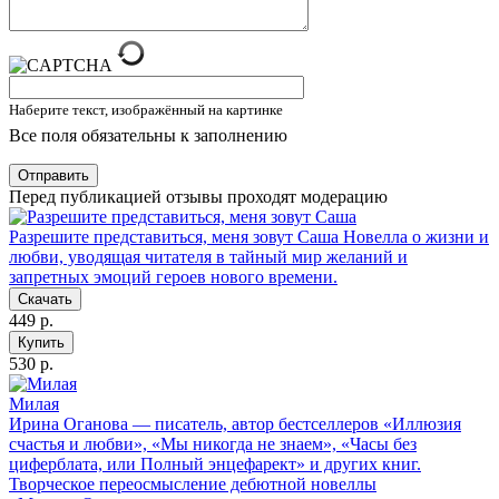
Наберите текст, изображённый на картинке
Все поля обязательны к заполнению
Отправить
Перед публикацией отзывы проходят модерацию
Разрешите представиться, меня зовут Саша
Новеллa о жизни и
любви, уводящая читателя в тайный мир желаний и
запретных эмоций героев нового времени.
Скачать
449 р.
Купить
530 р.
Милая
Ирина Оганова — писатель, автор бестселлеров «Иллюзия
счастья и любви», «Мы никогда не знаем», «Часы без
циферблата, или Полный энцефарект» и других книг.
Творческое переосмысление дебютной новеллы