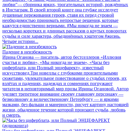
любви"— сборника ярких, трогательных историй, рождённых
в Инстаграм. В своей второй книге она глубже исследует
душевные переживания героев, ставя их перед суровой
необходимостью принимать непростые решения, которые
кажутся единственно верными. #Мы никогда не знаем —
несколько коротких и длинных рассказов о крутых поворотах
судьбы и силе характера, объединённых хэштегом #жизнь.
Четыре истории...
Падение в неизбежность
Ирина Оганова — писатель, автор бестселлеров «Иллюзия
счастья и любви», «Мы никогда не знаем», «Часы без
циферблата, или Полный энцефарект», известный
искусствовед.Три новеллы с глубокими пронзительными
сюжетами, увлекательное повествование о судьбах героев, их
взлётах и падениях, надеждах и сомнениях погружают
читателя в неповторимый мир прозы Ирины Огановой. Автор
уделяет трепетное внимание своему главному персонажу —
безмолвному и величественному Петербургу — и яркими
мазками, без фальши и манерности, рисует картину настоящей
жизни, обыденное течение которой пронзают судьба, любовь
и смерть.
Часы без циферблата, или Полный ЭНЦЕФАРЕКТ