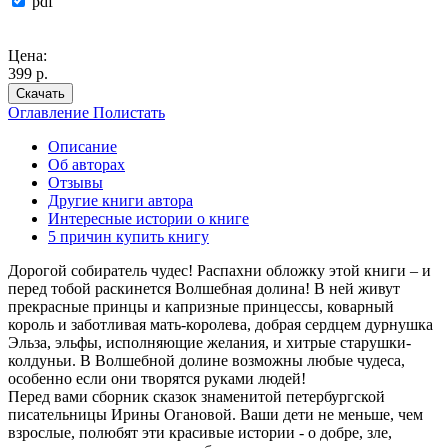
pdf
Цена:
399 р.
Скачать
Оглавление
Полистать
Описание
Об авторах
Отзывы
Другие книги автора
Интересные истории о книге
5 причин купить книгу
Дорогой собиратель чудес! Распахни обложку этой книги – и
перед тобой раскинется Волшебная долина! В ней живут
прекрасные принцы и капризные принцессы, коварный
король и заботливая мать-королева, добрая сердцем дурнушка
Эльза, эльфы, исполняющие желания, и хитрые старушки-
колдуньи. В Волшебной долине возможны любые чудеса,
особенно если они творятся руками людей!
Перед вами сборник сказок знаменитой петербургской
писательницы Ирины Огановой. Ваши дети не меньше, чем
взрослые, полюбят эти красивые истории - о добре, зле,