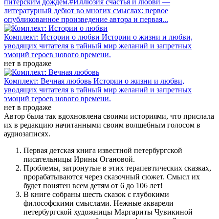
питерским дождем.#Иллюзия счастья и любви —
литературный дебют во многих смыслах: первое
опубликованное произведение автора и первая...
Комплект: Истории о любви
Истории о жизни и любви,
уводящих читателя в тайный мир желаний и запретных
эмоций героев нового времени.
нет в продаже
Комплект: Вечная любовь
Истории о жизни и любви,
уводящих читателя в тайный мир желаний и запретных
эмоций героев нового времени.
нет в продаже
Автор была так вдохновлена своими историями, что прислала
их в редакцию начитанными своим волшебным голосом в
аудиозаписях.
Первая детская книга известной петербургской
писательницы Ирины Огановой.
Проблемы, затронутые в этих терапевтических сказках,
прорабатываются через сказочный сюжет. Смысл их
будет понятен всем детям от 6 до 106 лет!
В книге собраны шесть сказок с глубокими
философскими смыслами. Нежные акварели
петербургской художницы Маргариты Чувикиной