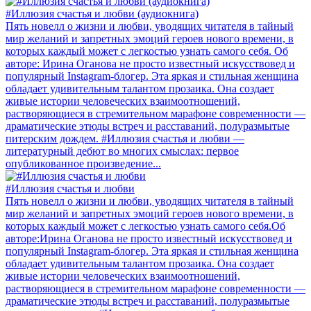
#Иллюзия счастья и любви (аудиокнига)
Пять новелл о жизни и любви, уводящих читателя в тайный
мир желаний и запретных эмоций героев нового времени, в
которых каждый может с легкостью узнать самого себя. Об
авторе: Ирина Оганова не просто известный искусствовед и
популярный Instagram-блогер. Эта яркая и стильная женщина
обладает удивительным талантом прозаика. Она создает
живые истории человеческих взаимоотношений,
растворяющиеся в стремительном марафоне современности —
драматические этюды встреч и расставаний, полуразмытые
питерским дождем. #Иллюзия счастья и любви —
литературный дебют во многих смыслах: первое
опубликованное произведение...
#Иллюзия счастья и любви
Пять новелл о жизни и любви, уводящих читателя в тайный
мир желаний и запретных эмоций героев нового времени, в
которых каждый может с легкостью узнать самого себя.Об
авторе:Ирина Оганова не просто известный искусствовед и
популярный Instagram-блогер. Эта яркая и стильная женщина
обладает удивительным талантом прозаика. Она создает
живые истории человеческих взаимоотношений,
растворяющиеся в стремительном марафоне современности —
драматические этюды встреч и расставаний, полуразмытые