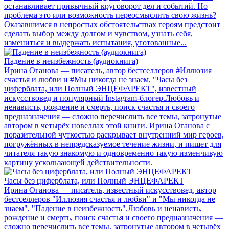
останавливает привычный круговорот дел и событий. Но
проблема это или возможность переосмыслить свою жизнь?
Оказавшимся в непростых обстоятельствах героям предстоит
сделать выбор между долгом и чувством, узнать себя,
измениться и выдержать испытания, уготованные...
Падение в неизбежность (аудиокнига)
Ирина Оганова — писатель, автор бестселлеров #Иллюзия
счастья и любви и #Мы никогда не знаем, "Часы без
циферблата, или Полный ЭНЦЕФАРЕКТ", известный
искусствовед и популярный Instagram-блогер.Любовь и
ненависть, рождение и смерть, поиск счастья и своего
предназначения — сложно перечислить все темы, затронутые
автором в четырёх новеллах этой книги. Ирина Оганова с
поразительной чуткостью раскрывает внутренний мир героев,
погружённых в непредсказуемое течение жизни, и пишет для
читателя такую знакомую и одновременно такую изменчивую
картину ускользающей действительности.
Часы без циферблата, или Полный ЭНЦЕФАРЕКТ
Ирина Оганова — писатель, известный искусствовед, автор
бестселлеров "Иллюзия счастья и любви" и "Мы никогда не
знаем", "Падение в неизбежность".Любовь и ненависть,
рождение и смерть, поиск счастья и своего предназначения —
сложно перечислить все темы, затронутые автором в четырёх