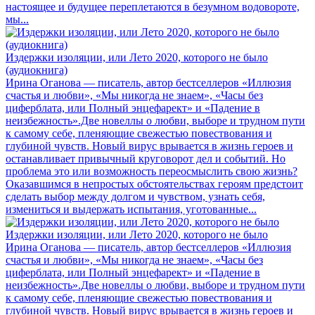
настоящее и будущее переплетаются в безумном водовороте,
мы...
Издержки изоляции, или Лето 2020, которого не было
(аудиокнига)
Ирина Оганова — писатель, автор бестселлеров «Иллюзия
счастья и любви», «Мы никогда не знаем», «Часы без
циферблата, или Полный энцефарект» и «Падение в
неизбежность».Две новеллы о любви, выборе и трудном пути
к самому себе, пленяющие свежестью повествования и
глубиной чувств. Новый вирус врывается в жизнь героев и
останавливает привычный круговорот дел и событий. Но
проблема это или возможность переосмыслить свою жизнь?
Оказавшимся в непростых обстоятельствах героям предстоит
сделать выбор между долгом и чувством, узнать себя,
измениться и выдержать испытания, уготованные...
Издержки изоляции, или Лето 2020, которого не было
Ирина Оганова — писатель, автор бестселлеров «Иллюзия
счастья и любви», «Мы никогда не знаем», «Часы без
циферблата, или Полный энцефарект» и «Падение в
неизбежность».Две новеллы о любви, выборе и трудном пути
к самому себе, пленяющие свежестью повествования и
глубиной чувств. Новый вирус врывается в жизнь героев и