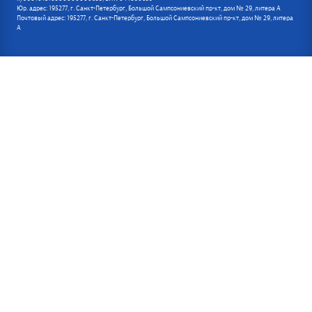
Юр. адрес: 195277, г. Санкт-Петербург, Большой Сампсониевский пр-кт, дом № 29, литера А
Почтовый адрес: 195277, г. Санкт-Петербург, Большой Сампсониевский пр-кт, дом № 29, литера
А