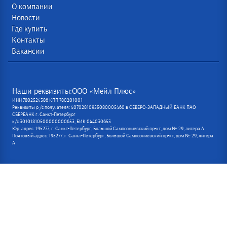
О компании
Новости
Где купить
Контакты
Вакансии
Наши реквизиты:ООО «Мейл Плюс»
ИНН 7802524386 КПП 780201001
Реквизиты р /с получателя: 40702810955080005460 в СЕВЕРО-ЗАПАДНЫЙ БАНК ПАО
СБЕРБАНК г. Санкт-Петербург
к/с 30101810500000000653, БИК 044030653
Юр. адрес: 195277, г. Санкт-Петербург, Большой Сампсониевский пр-кт, дом № 29, литера А
Почтовый адрес: 195277, г. Санкт-Петербург, Большой Сампсониевский пр-кт, дом № 29, литера
А