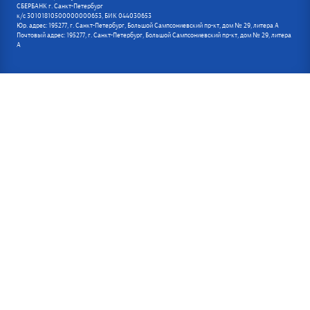
СБЕРБАНК г. Санкт-Петербург
к/с 30101810500000000653, БИК 044030653
Юр. адрес: 195277, г. Санкт-Петербург, Большой Сампсониевский пр-кт, дом № 29, литера А
Почтовый адрес: 195277, г. Санкт-Петербург, Большой Сампсониевский пр-кт, дом № 29, литера
А