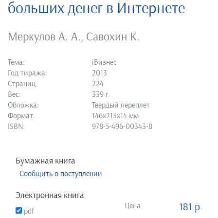
больших денег в Интернете
Меркулов А. А.
,
Савохин К.
Тема:
iБизнес
Год тиража:
2013
Страниц:
224
Вес:
339 г.
Обложка:
Твердый переплет
Формат:
146х213х14 мм
ISBN:
978-5-496-00343-8
Бумажная книга
Сообщить о поступлении
Электронная книга
Цена:
181 р.
pdf