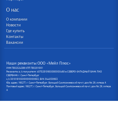
О нас
О компании
Новости
Где купить
Контакты
Вакансии
Наши реквизиты:ООО «Мейл Плюс»
ИНН 7802524386 КПП 780201001
Реквизиты р /с получателя: 40702810955080005460 в СЕВЕРО-ЗАПАДНЫЙ БАНК ПАО
СБЕРБАНК г. Санкт-Петербург
к/с 30101810500000000653, БИК 044030653
Юр. адрес: 195277, г. Санкт-Петербург, Большой Сампсониевский пр-кт, дом № 29, литера А
Почтовый адрес: 195277, г. Санкт-Петербург, Большой Сампсониевский пр-кт, дом № 29, литера
А