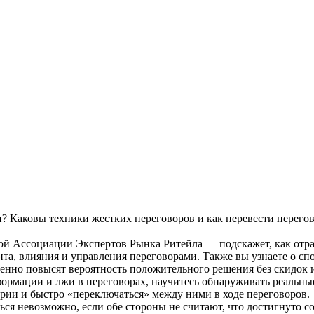
? Каковы техники жестких переговоров и как перевести перегов
кой Ассоциации Экспертов Рынка Ритейла — подскажет, как отра
а, влияния и управления переговорами. Также вы узнаете о спо
нно повысят вероятность положительного решения без скидок и
ормации и лжи в переговорах, научитесь обнаруживать реальны
арии и быстро «переключаться» между ними в ходе переговоров.
ься невозможно, если обе стороны не считают, что достигнуто с