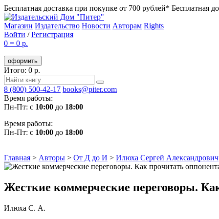
Бесплатная доставка при покупке от 700 рублей*
Бесплатная до
Магазин
Издательство
Новости
Авторам
Rights
Войти
/
Регистрация
0
=
0 р.
оформить
Итого: 0 р.
8 (800) 500-42-17
books@piter.com
Время работы:
Пн-Пт: с
10:00
до
18:00
Время работы:
Пн-Пт: с
10:00
до
18:00
Главная
>
Авторы
>
От Д до И
>
Илюха Сергей Александрович
Жесткие коммерческие переговоры. Как
Илюха С. А.