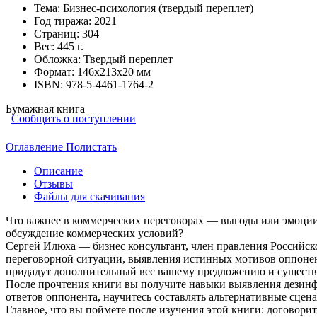
Тема:
Бизнес-психология (твердый переплет)
Год тиража:
2021
Страниц:
304
Вес:
445 г.
Обложка:
Твердый переплет
Формат:
146х213х20 мм
ISBN:
978-5-4461-1764-2
Бумажная книга
Сообщить о поступлении
Оглавление
Полистать
Описание
Отзывы
Файлы для скачивания
Что важнее в коммерческих переговорах — выгоды или эмоции
обсуждение коммерческих условий?
Сергей Илюха — бизнес консультант, член правления Российс
переговорной ситуации, выявления истинных мотивов оппонент
придадут дополнительный вес вашему предложению и существе
После прочтения книги вы получите навыки выявления дезинф
ответов оппонента, научитесь составлять альтернативные сцен
Главное, что вы поймете после изучения этой книги: договорит