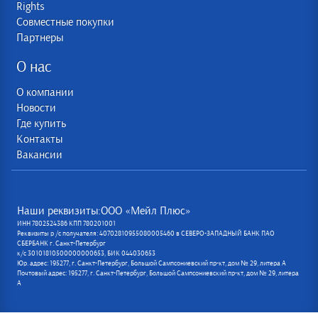
Rights
Совместные покупки
Партнеры
О нас
О компании
Новости
Где купить
Контакты
Вакансии
Наши реквизиты:ООО «Мейл Плюс»
ИНН 7802524386 КПП 780201001
Реквизиты р /с получателя: 40702810955080005460 в СЕВЕРО-ЗАПАДНЫЙ БАНК ПАО
СБЕРБАНК г. Санкт-Петербург
к/с 30101810500000000653, БИК 044030653
Юр. адрес: 195277, г. Санкт-Петербург, Большой Сампсониевский пр-кт, дом № 29, литера А
Почтовый адрес: 195277, г. Санкт-Петербург, Большой Сампсониевский пр-кт, дом № 29, литера
А