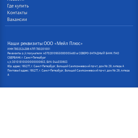
Где купить
Контакты
Вакансии
Наши реквизиты:ООО «Мейл Плюс»
ИНН 7802524386 КПП 780201001
Реквизиты р /с получателя: 40702810955080005460 в СЕВЕРО-ЗАПАДНЫЙ БАНК ПАО
СБЕРБАНК г. Санкт-Петербург
к/с 30101810500000000653, БИК 044030653
Юр. адрес: 195277, г. Санкт-Петербург, Большой Сампсониевский пр-кт, дом № 29, литера А
Почтовый адрес: 195277, г. Санкт-Петербург, Большой Сампсониевский пр-кт, дом № 29, литера
А