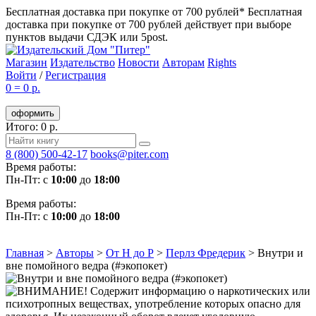
Бесплатная доставка при покупке от 700 рублей*
Бесплатная
доставка при покупке от 700 рублей действует при выборе
пунктов выдачи СДЭК или 5post.
Магазин
Издательство
Новости
Авторам
Rights
Войти
/
Регистрация
0
=
0 р.
оформить
Итого: 0 р.
8 (800) 500-42-17
books@piter.com
Время работы:
Пн-Пт: с
10:00
до
18:00
Время работы:
Пн-Пт: с
10:00
до
18:00
Главная
>
Авторы
>
От Н до Р
>
Перлз Фредерик
>
Внутри и
вне помойного ведра (#экопокет)