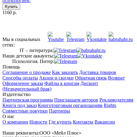
психологией.
Купить
1160 р.
Мы в социальных
сетях:
IT – литература:
Наши детские аккаунты:
Психология. Питер:
Помощь
Соглашение о продаже
Как заказать
Доставка товаров
Способы оплаты
Акции и скидки
Обратная связь
Возврат
Оформление заказа
Файлы к книгам
Дисконт
(Незначительный брак)
Издательство
Партнерская программа
Приглашаем авторов
Рекламодателям
Книги под заказ
Книготорговым организациям
Rights
Совместные покупки
Партнеры
О нас
О компании
Новости
Где купить
Контакты
Вакансии
Наши реквизиты:ООО «Мейл Плюс»