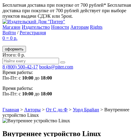
Бесплатная доставка при покупке от 700 рублей*
Бесплатная
доставка при покупке от 700 рублей действует при выборе
пунктов выдачи СДЭК или 5post.
Магазин
Издательство
Новости
Авторам
Rights
Войти
/
Регистрация
0
=
0 р.
оформить
Итого: 0 р.
8 (800) 500-42-17
books@piter.com
Время работы:
Пн-Пт: с
10:00
до
18:00
Время работы:
Пн-Пт: с
10:00
до
18:00
Главная
>
Авторы
>
От С до Ф
>
Уорд Брайан
>
Внутреннее
устройство Linux
Внутреннее устройство Linux