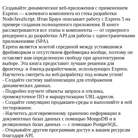
Создавайте динамические веб-приложения с применением
Express — ключевого компонента из стека разработки
Node/JavaScript. Итан Браун описывает работу с Express 5 на
примере создания полноценного приложения. В книге
рассматриваются все этапы и компоненты — от серверного
рендеринга до разработки API для работы с одностраничными
приложениями (SPA).
Express является золотой серединой между устоявшимся
фреймворком и отсутствием фреймворка вообще, поэтому он
оставляет вам определенную свободу при архитектурном
выборе. Эта книга предоставит лучшие решения для
фронтенд- и бэкенд-разработчиков, использующих Express.
Научитесь смотреть на веб-разработку под новым углом!
- Создайте систему шаблонизации для отображения
динамических данных.
- Подробно изучите объекты запроса и отклика,
промежуточное ПО и маршрутизацию URL-адресов.
- Создайте симуляцию продакшен-среды и выполняйте в ней
тестирование.
- Научитесь долговременному хранению информации в
документных базах данных с помощью MongoDB и в
реляционных базах данных — с помощью PostgreSQL.
- Открывайте другим программам доступ к вашим ресурсам
благодаря API.