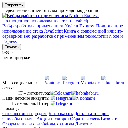
Отправить
Перед публикацией отзывы проходят модерацию
Веб-разработка с применением Node и Express. Полноценное
использование стека JavaScript
Книга о современной клиент-
серверной веб-разработке с применением технологий Node и
Express
Скачать
939 р.
нет в продаже
Мы в социальных
сетях:
IT – литература:
Наши детские аккаунты:
Психология. Питер:
Помощь
Соглашение о продаже
Как заказать
Доставка товаров
Способы оплаты
Акции и скидки
Обратная связь
Возврат
Оформление заказа
Файлы к книгам
Дисконт