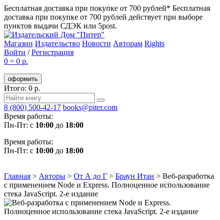
Бесплатная доставка при покупке от 700 рублей*
Бесплатная
доставка при покупке от 700 рублей действует при выборе
пунктов выдачи СДЭК или 5post.
Магазин
Издательство
Новости
Авторам
Rights
Войти
/
Регистрация
0
=
0 р.
оформить
Итого: 0 р.
8 (800) 500-42-17
books@piter.com
Время работы:
Пн-Пт: с
10:00
до
18:00
Время работы:
Пн-Пт: с
10:00
до
18:00
Главная
>
Авторы
>
От А до Г
>
Браун Итан
>
Веб-разработка
с применением Node и Express. Полноценное использование
стека JavaScript. 2-е издание