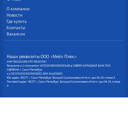
О компании
Новости
Где купить
Контакты
Вакансии
Наши реквизиты:ООО «Мейл Плюс»
ИНН 7802524386 КПП 780201001
Реквизиты р /с получателя: 40702810955080005460 в СЕВЕРО-ЗАПАДНЫЙ БАНК ПАО
СБЕРБАНК г. Санкт-Петербург
к/с 30101810500000000653, БИК 044030653
Юр. адрес: 195277, г. Санкт-Петербург, Большой Сампсониевский пр-кт, дом № 29, литера А
Почтовый адрес: 195277, г. Санкт-Петербург, Большой Сампсониевский пр-кт, дом № 29, литера
А