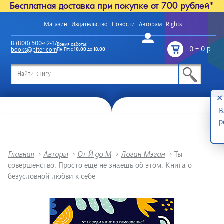
Бесплатная доставка при покупке от 700 рублей*
Магазин
Издательство
Новости
Авторам
Rights
Войти
8 (800) 500-42-17
Время работы:
0
=
0 р.
books@piter.com
Пн-Пт: с
10:00
до
18:00
/
✕
В
р
Главная
>
Авторы
>
От Й до М
>
Логан Мэган
>
Ты
совершенство. Просто еще не знаешь об этом. Книга о
безусловной любви к себе