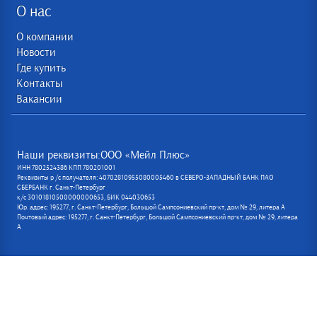
О нас
О компании
Новости
Где купить
Контакты
Вакансии
Наши реквизиты:ООО «Мейл Плюс»
ИНН 7802524386 КПП 780201001
Реквизиты р /с получателя: 40702810955080005460 в СЕВЕРО-ЗАПАДНЫЙ БАНК ПАО
СБЕРБАНК г. Санкт-Петербург
к/с 30101810500000000653, БИК 044030653
Юр. адрес: 195277, г. Санкт-Петербург, Большой Сампсониевский пр-кт, дом № 29, литера А
Почтовый адрес: 195277, г. Санкт-Петербург, Большой Сампсониевский пр-кт, дом № 29, литера
А