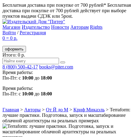
Бесплатная доставка при покупке от 700 рублей*
Бесплатная
доставка при покупке от 700 рублей действует при выборе
пунктов выдачи СДЭК или 5post.
Магазин
Издательство
Новости
Авторам
Rights
Войти
/
Регистрация
0
=
0 р.
оформить
Итого: 0 р.
8 (800) 500-42-17
books@piter.com
Время работы:
Пн-Пт: с
10:00
до
18:00
Время работы:
Пн-Пт: с
10:00
до
18:00
Главная
>
Авторы
>
От Й до М
>
Криф Микаэль
>
Terraform:
лучшие практики. Подготовка, запуск и масштабирование
облачной архитектуры на реальных примерах