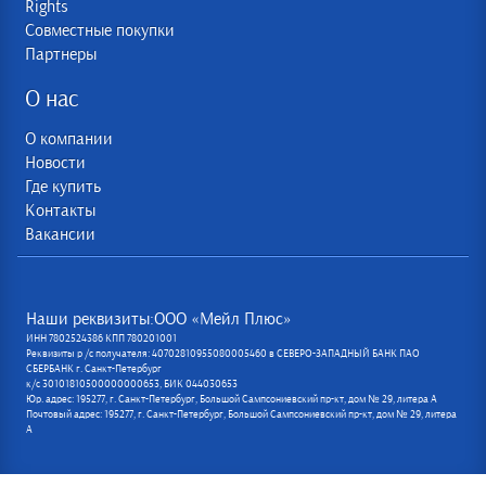
Rights
Совместные покупки
Партнеры
О нас
О компании
Новости
Где купить
Контакты
Вакансии
Наши реквизиты:ООО «Мейл Плюс»
ИНН 7802524386 КПП 780201001
Реквизиты р /с получателя: 40702810955080005460 в СЕВЕРО-ЗАПАДНЫЙ БАНК ПАО
СБЕРБАНК г. Санкт-Петербург
к/с 30101810500000000653, БИК 044030653
Юр. адрес: 195277, г. Санкт-Петербург, Большой Сампсониевский пр-кт, дом № 29, литера А
Почтовый адрес: 195277, г. Санкт-Петербург, Большой Сампсониевский пр-кт, дом № 29, литера
А