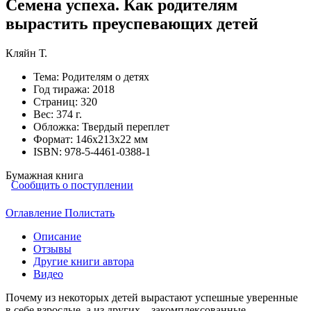
Семена успеха. Как родителям
вырастить преуспевающих детей
Кляйн Т.
Тема:
Родителям о детях
Год тиража:
2018
Страниц:
320
Вес:
374 г.
Обложка:
Твердый переплет
Формат:
146х213х22 мм
ISBN:
978-5-4461-0388-1
Бумажная книга
Сообщить о поступлении
Оглавление
Полистать
Описание
Отзывы
Другие книги автора
Видео
Почему из некоторых детей вырастают успешные уверенные
в себе взрослые, а из других – закомплексованные