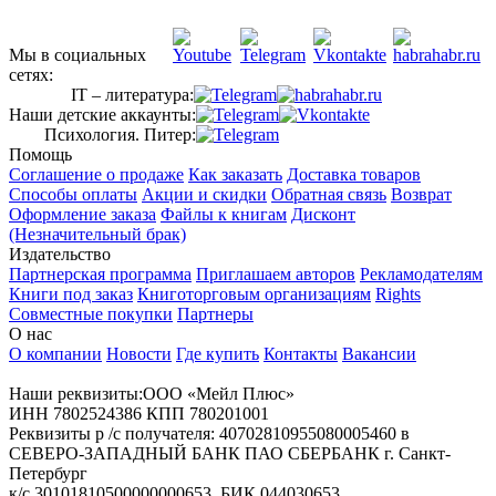
Мы в социальных
сетях:
IT – литература:
Наши детские аккаунты:
Психология. Питер:
Помощь
Соглашение о продаже
Как заказать
Доставка товаров
Способы оплаты
Акции и скидки
Обратная связь
Возврат
Оформление заказа
Файлы к книгам
Дисконт
(Незначительный брак)
Издательство
Партнерская программа
Приглашаем авторов
Рекламодателям
Книги под заказ
Книготорговым организациям
Rights
Совместные покупки
Партнеры
О нас
О компании
Новости
Где купить
Контакты
Вакансии
Наши реквизиты:ООО «Мейл Плюс»
ИНН 7802524386 КПП 780201001
Реквизиты р /с получателя: 40702810955080005460 в
СЕВЕРО-ЗАПАДНЫЙ БАНК ПАО СБЕРБАНК г. Санкт-
Петербург
к/с 30101810500000000653, БИК 044030653