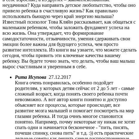
неудачники? Куда направить детское любопытство, чтобы оно
привело ребенка в счастливую жизнь? Как правильно
использовать бьющую через край энергию малыша?
Известный психолог Това Кляйн рассказывает, как общаться с
маленьким ребенком, чтобы заложить фундамент успеха на
всю жизнь. Она утверждает, что формирование
самодостаточности, отзывчивости, умения сдерживать свои
эмоции более важны для будущего успеха, чем просто
развитие интеллекта. Из книги вы узнаете, что можете сделать
сегодня, чтобы привить эти ключевые качества вашему
ребенку. Вы будете точно знать, что делать, чтобы ваш малыш
вырос счастливым и уверенным в себе.
Рита Исупова
27.12.2017
Книга очень понравилась, особенно подойдет
родителям, у которых детям сейчас от 2 до 5 лет - самые
сложный возраст, когда понять своего ребенка почти
невозможно. А вот автор книги понятно и доступно
объясняет все процессы, которые происходят, все
развитие мозга малышей и помогает посмотреть на мир
глазами ребенка. И тогда очнеь многое становится
понятно. Например, почму некоторые ну никак не хотят
спать одни и начинается бесконечное - "пить, писять,
почеши спинку, снова пить" и т.д. :)) есть практические
дельные советы как решить самые распространенные