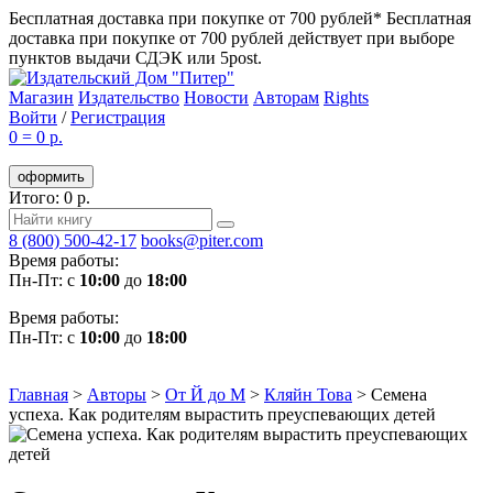
Бесплатная доставка при покупке от 700 рублей*
Бесплатная
доставка при покупке от 700 рублей действует при выборе
пунктов выдачи СДЭК или 5post.
Магазин
Издательство
Новости
Авторам
Rights
Войти
/
Регистрация
0
=
0 р.
оформить
Итого: 0 р.
8 (800) 500-42-17
books@piter.com
Время работы:
Пн-Пт: с
10:00
до
18:00
Время работы:
Пн-Пт: с
10:00
до
18:00
Главная
>
Авторы
>
От Й до М
>
Кляйн Това
>
Семена
успеха. Как родителям вырастить преуспевающих детей