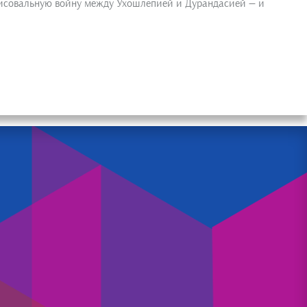
 рисовальную войну между Ухошлёпией и Дурандасией — и