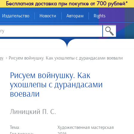
Бесплатная доставка при покупке от 700 рублей*
Издательство
Новости
Авторам
Rights
ич
>
Рисуем войнушку. Как ухошлепы с дурандасами воевали
Рисуем войнушку. Как
ухошлепы с дурандасами
воевали
Линицкий П. С.
Тема:
Художественная мастерская