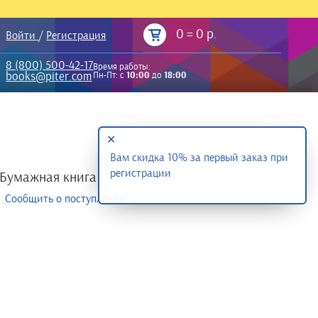
0
=
0 р.
Войти
/
Регистрация
8 (800) 500-42-17
Время работы:
books@piter.com
Пн-Пт: с
10:00
до
18:00
✕
Вам скидка 10% за первый заказ при
регистрации
Бумажная книга
Сообщить о поступлении