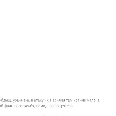
дыщ, ура-а-а-а, в атаку!»). Насилия там крайне мало, а
ий флаг, сосискомёт, помидорошвырятель,