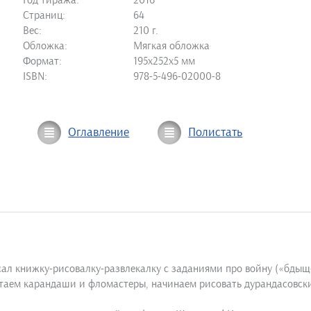
Год тиража:
2016
Страниц:
64
Вес:
210 г.
Обложка:
Мягкая обложка
Формат:
195х252х5 мм
ISBN:
978-5-496-02000-8
Оглавление
Полистать
ал книжку-рисовалку-развлекалку с заданиями про войну («бдыщ-б
атаем карандаши и фломастеры, начинаем рисовать дурандасовск