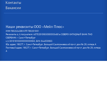
Контакты
Вакансии
Наши реквизиты:ООО «Мейл Плюс»
ИНН 7802524386 КПП 780201001
Реквизиты р /с получателя: 40702810955080005460 в СЕВЕРО-ЗАПАДНЫЙ БАНК ПАО
СБЕРБАНК г. Санкт-Петербург
к/с 30101810500000000653, БИК 044030653
Юр. адрес: 195277, г. Санкт-Петербург, Большой Сампсониевский пр-кт, дом № 29, литера А
Почтовый адрес: 195277, г. Санкт-Петербург, Большой Сампсониевский пр-кт, дом № 29, литера
А