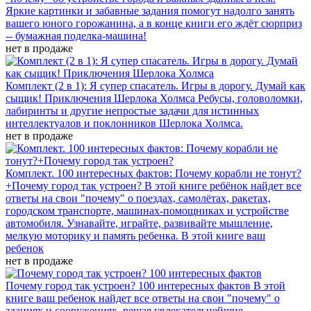
Яркие картинки и забавные задания помогут надолго занять
вашего юного горожанина, а в конце книги его ждёт сюрприз
-- бумажная поделка-машина!
нет в продаже
Комплект (2 в 1): Я супер спасатель. Игры в дорогу. Думай как
сыщик! Приключения Шерлока Холмса
Ребусы, головоломки,
лабиринты и другие непростые задачи для истинных
интеллектуалов и поклонников Шерлока Холмса.
нет в продаже
Комплект. 100 интересных фактов: Почему корабли не тонут?
+Почему город так устроен?
В этой книге ребёнок найдет все
ответы на свои "почему" о поездах, самолётах, ракетах,
городском транспорте, машинах-помощниках и устройстве
автомобиля. Узнавайте, играйте, развивайте мышление,
мелкую моторику и память ребенка. В этой книге ваш
ребенок
нет в продаже
Почему город так устроен? 100 интересных фактов
В этой
книге ваш ребенок найдет все ответы на свои "почему" о
зданиях и сооружениях, решая увлекательнейшие