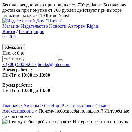
Бесплатная доставка при покупке от 700 рублей*
Бесплатная
доставка при покупке от 700 рублей действует при выборе
пунктов выдачи СДЭК или 5post.
Магазин
Издательство
Новости
Авторам
Rights
Войти
/
Регистрация
0
=
0 р.
оформить
Итого: 0 р.
8 (800) 500-42-17
books@piter.com
Время работы:
Пн-Пт: с
10:00
до
18:00
Время работы:
Пн-Пт: с
10:00
до
18:00
Главная
>
Авторы
>
От Н до Р
>
Пироженко Татьяна
Александровна
>
Почему небоскрёбы не падают? Интересные
факты о домах