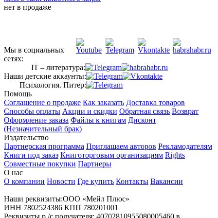
нет в продаже
Мы в социальных
сетях:
IT – литература:
Наши детские аккаунты:
Психология. Питер:
Помощь
Соглашение о продаже
Как заказать
Доставка товаров
Способы оплаты
Акции и скидки
Обратная связь
Возврат
Оформление заказа
Файлы к книгам
Дисконт
(Незначительный брак)
Издательство
Партнерская программа
Приглашаем авторов
Рекламодателям
Книги под заказ
Книготорговым организациям
Rights
Совместные покупки
Партнеры
О нас
О компании
Новости
Где купить
Контакты
Вакансии
Наши реквизиты:ООО «Мейл Плюс»
ИНН 7802524386 КПП 780201001
Реквизиты р /с получателя: 40702810955080005460 в