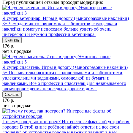
Перед публикацией отзывы проходят модерацию
Я супер ветеринар. Игры в дорогу (+многоразовые наклейки)
3+
Чемоданчик головоломок и лабиринтов, самоделка и
наклейки помогут непоседам больше узнать об очень
интересной и нужной профессии ветеринара.
Скачать
176 р.
нет в продаже
Я супер спасатель. Игры в дорогу (+многоразовые наклейки)
5+
Познавательная книга с головоломками и лабиринтами,
увлекательными заданиями, самоделкой из бумаги и
наклейками. Все о профессии спасателя! Для незабываемого
времяпровождения непоседы в дороге и дома.
Скачать
176 р.
нет в продаже
Почему город так построен? Интересные факты об устройстве
городов
В этой книге ребёнок найдёт ответы на все свои
"почему" об устройстве города и важных зданиях в нём.