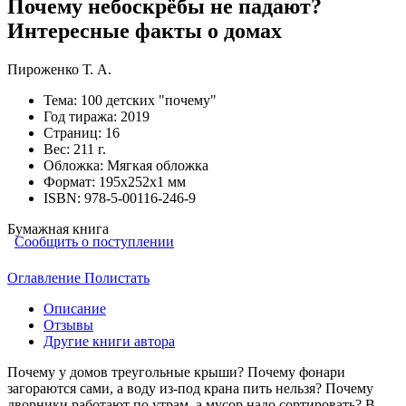
Почему небоскрёбы не падают?
Интересные факты о домах
Пироженко Т. А.
Тема:
100 детских "почему"
Год тиража:
2019
Страниц:
16
Вес:
211 г.
Обложка:
Мягкая обложка
Формат:
195х252х1 мм
ISBN:
978-5-00116-246-9
Бумажная книга
Сообщить о поступлении
Оглавление
Полистать
Описание
Отзывы
Другие книги автора
Почему у домов треугольные крыши? Почему фонари
загораются сами, а воду из-под крана пить нельзя? Почему
дворники работают по утрам, а мусор надо сортировать? В