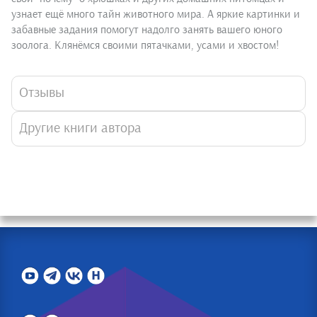
узнает ещё много тайн животного мира. А яркие картинки и
забавные задания помогут надолго занять вашего юного
зоолога. Клянёмся своими пятачками, усами и хвостом!
Отзывы
Другие книги автора