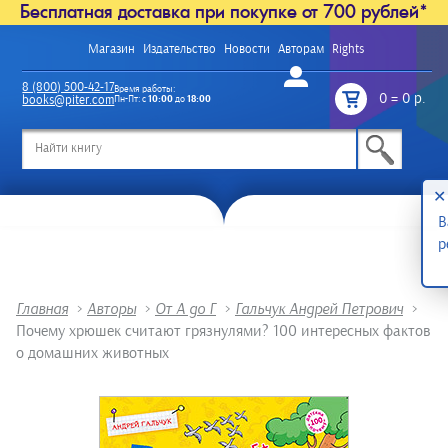
Бесплатная доставка при покупке от 700 рублей*
Магазин
Издательство
Новости
Авторам
Rights
Войти
8 (800) 500-42-17
Время работы:
0
=
0 р.
books@piter.com
Пн-Пт: с
10:00
до
18:00
/
✕
В
р
Главная
>
Авторы
>
От А до Г
>
Гальчук Андрей Петрович
>
Почему хрюшек считают грязнулями? 100 интересных фактов
о домашних животных