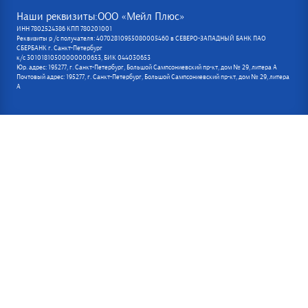
Наши реквизиты:ООО «Мейл Плюс»
ИНН 7802524386 КПП 780201001
Реквизиты р /с получателя: 40702810955080005460 в СЕВЕРО-ЗАПАДНЫЙ БАНК ПАО
СБЕРБАНК г. Санкт-Петербург
к/с 30101810500000000653, БИК 044030653
Юр. адрес: 195277, г. Санкт-Петербург, Большой Сампсониевский пр-кт, дом № 29, литера А
Почтовый адрес: 195277, г. Санкт-Петербург, Большой Сампсониевский пр-кт, дом № 29, литера
А