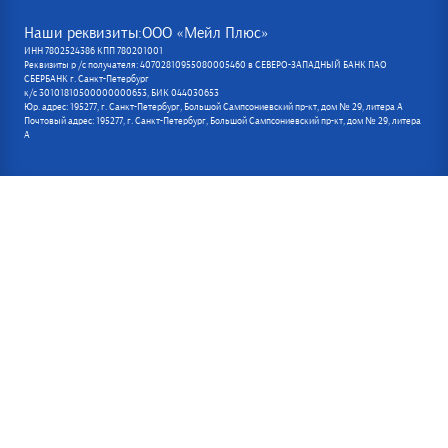
Наши реквизиты:ООО «Мейл Плюс»
ИНН 7802524386 КПП 780201001
Реквизиты р /с получателя: 40702810955080005460 в СЕВЕРО-ЗАПАДНЫЙ БАНК ПАО
СБЕРБАНК г. Санкт-Петербург
к/с 30101810500000000653, БИК 044030653
Юр. адрес: 195277, г. Санкт-Петербург, Большой Сампсониевский пр-кт, дом № 29, литера А
Почтовый адрес: 195277, г. Санкт-Петербург, Большой Сампсониевский пр-кт, дом № 29, литера
А