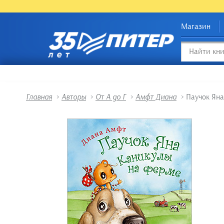
Магазин
Главная
>
Авторы
>
От А до Г
>
Амфт Диана
>
Паучок Яна