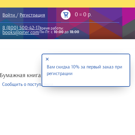
0
=
0 р.
Войти
/
Регистрация
8 (800) 500-42-17
Время работы:
books@piter.com
Пн-Пт: с
10:00
до
18:00
✕
Вам скидка 10% за первый заказ при
регистрации
Бумажная книга
Сообщить о поступлении