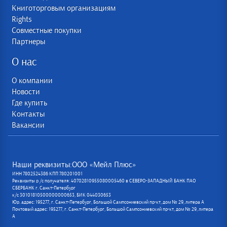
Книготорговым организациям
Rights
Совместные покупки
Партнеры
О нас
О компании
Новости
Где купить
Контакты
Вакансии
Наши реквизиты:ООО «Мейл Плюс»
ИНН 7802524386 КПП 780201001
Реквизиты р /с получателя: 40702810955080005460 в СЕВЕРО-ЗАПАДНЫЙ БАНК ПАО
СБЕРБАНК г. Санкт-Петербург
к/с 30101810500000000653, БИК 044030653
Юр. адрес: 195277, г. Санкт-Петербург, Большой Сампсониевский пр-кт, дом № 29, литера А
Почтовый адрес: 195277, г. Санкт-Петербург, Большой Сампсониевский пр-кт, дом № 29, литера
А