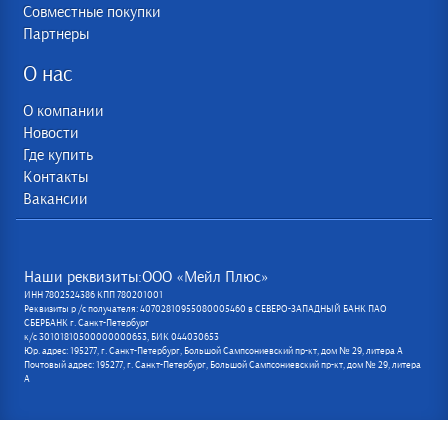
Совместные покупки
Партнеры
О нас
О компании
Новости
Где купить
Контакты
Вакансии
Наши реквизиты:ООО «Мейл Плюс»
ИНН 7802524386 КПП 780201001
Реквизиты р /с получателя: 40702810955080005460 в СЕВЕРО-ЗАПАДНЫЙ БАНК ПАО
СБЕРБАНК г. Санкт-Петербург
к/с 30101810500000000653, БИК 044030653
Юр. адрес: 195277, г. Санкт-Петербург, Большой Сампсониевский пр-кт, дом № 29, литера А
Почтовый адрес: 195277, г. Санкт-Петербург, Большой Сампсониевский пр-кт, дом № 29, литера
А