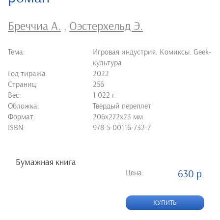
Бреччиа А.
,
Оэстерхельд Э.
Тема:
Игровая индустрия. Комиксы. Geek-
культура
Год тиража:
2022
Страниц:
256
Вес:
1 022 г.
Обложка:
Твердый переплет
Формат:
206х272х23 мм
ISBN:
978-5-00116-732-7
Бумажная книга
Цена:
630 р.
КУПИТЬ