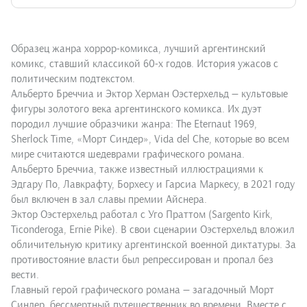
Образец жанра хоррор-комикса, лучший аргентинский
комикс, ставший классикой 60-х годов. История ужасов с
политическим подтекстом.
Альберто Бреччиа и Эктор Херман Оэстерхельд — культовые
фигуры золотого века аргентинского комикса. Их дуэт
породил лучшие образчики жанра: The Eternaut 1969,
Sherlock Time, «Морт Синдер», Vida del Che, которые во всем
мире считаются шедеврами графического романа.
Альберто Бреччиа, также известный иллюстрациями к
Эдгару По, Лавкрафту, Борхесу и Гарсиа Маркесу, в 2021 году
был включен в зал славы премии Айснера.
Эктор Оэстерхельд работал с Уго Праттом (Sargento Kirk,
Ticonderoga, Ernie Pike). В свои сценарии Оэстерхельд вложил
обличительную критику аргентинской военной диктатуры. За
противостояние власти был репрессирован и пропал без
вести.
Главный герой графического романа — загадочный Морт
Синдер, бессмертный путешественник во времени. Вместе с