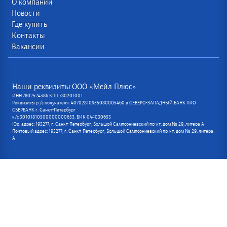
О компании
Новости
Где купить
Контакты
Вакансии
Наши реквизиты:ООО «Мейл Плюс»
ИНН 7802524386 КПП 780201001
Реквизиты р /с получателя: 40702810955080005460 в СЕВЕРО-ЗАПАДНЫЙ БАНК ПАО
СБЕРБАНК г. Санкт-Петербург
к/с 30101810500000000653, БИК 044030653
Юр. адрес: 195277, г. Санкт-Петербург, Большой Сампсониевский пр-кт, дом № 29, литера А
Почтовый адрес: 195277, г. Санкт-Петербург, Большой Сампсониевский пр-кт, дом № 29, литера
А