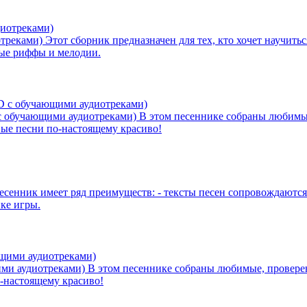
отреками)
Этот сборник предназначен для тех, кто хочет научитьс
вые риффы и мелодии.
с обучающими аудиотреками)
В этом песеннике собраны любимые
овые песни по-настоящему красиво!
есенник имеет ряд преимуществ: - тексты песен сопровождаются 
ике игры.
ими аудиотреками)
В этом песеннике собраны любимые, провере
о-настоящему красиво!