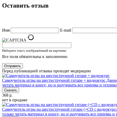
Оставить отзыв
Имя
E-mail
Наберите текст, изображённый на картинке
Все поля обязательны к заполнению
Отправить
Перед публикацией отзывы проходят модерацию
Самоучитель игры на шестиструнной гитаре + видеокурс
Данно
читать материал в книге, но и разучивать все приемы и техни
Скачать
368 р.
нет в продаже
Самоучитель игры на шестиструнной гитаре (+CD с видеокурс
только читать материал в книге, но и разучивать все приемы 