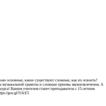
знаю основные, какие существуют сложные, как их освоить?
азы музыкальной грамоты и сложные приемы звукоизвлечения. А
окурса! Вашим учителем станет преподаватель с 15-летним
s://goo.gl/Tt3cE5