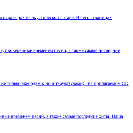
я играть рок на акустической гитаре. На его страницах
, проверенные временем песни, а также самые последние
не только аккордами, но и табулатурами; - на прилагаемом СD
нные временем песни, а также самые последние хиты. Наша