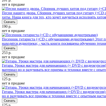
201 р.
нет в продаже
Песни нашего двора. Сборник лучших хитов под гитару (+CD 
хиты. Наша книга для тех, кто хочет научиться исполнять хит
Скачать
190 р.
нет в продаже
Песенник гитариста (+СD с обучающими аудиотреками)
Этот п
находятся аудиотреки; - часть книги посвящена обучению техн
Скачать
253 р.
нет в продаже
Гитара. Уроки мастера для начинающих (+ DVD с видеокурсом
материал но и разучивать все приемы и техники вместе с оп
Скачать
125 р.
нет в продаже
Гитара. Уроки мастера для начинающих (+DVD с видеокурсом)
но и разучивать все приемы и техники вместе с опытным нас
Скачать
125 р.