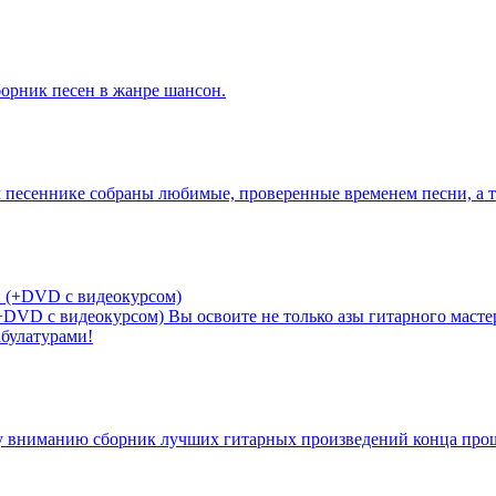
орник песен в жанре шансон.
 песеннике собраны любимые, проверенные временем песни, а та
(+DVD с видеокурсом)
Вы освоите не только азы гитарного масте
абулатурами!
 вниманию сборник лучших гитарных произведений конца прош