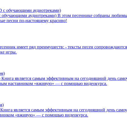
с обучающими аудиотреками)
В этом песеннике собраны любимые
овые песни по-настоящему красиво!
есенник имеет ряд преимуществ: - тексты песен сопровождаются 
ике игры.
)
Книга является самым эффективным на сегодняшний день самоуч
ытным наставником «вживую» — с помощью видеокурса.
Книга является самым эффективным на сегодняшний день самоуч
тавником «вживую» — с помощью видеокурса.