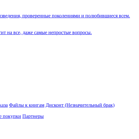
изведения, проверенные поколениями и полюбившиеся всем.
тит на все, даже самые непростые вопросы.
каза
Файлы к книгам
Дисконт (Незначительный брак)
е покупки
Партнеры