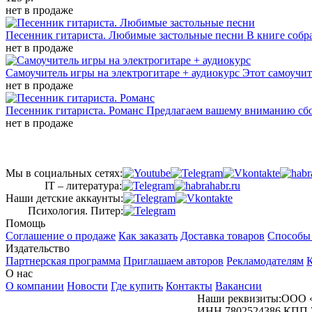
нет в продаже
Песенник гитариста. Любимые застольные песни
В книге собр
нет в продаже
Самоучитель игры на электрогитаре + аудиокурс
Этот самоучит
нет в продаже
Песенник гитариста. Романс
Предлагаем вашему вниманию сбо
нет в продаже
Мы в социальных сетях:
IT – литература:
Наши детские аккаунты:
Психология. Питер:
Помощь
Соглашение о продаже
Как заказать
Доставка товаров
Способы
Издательство
Партнерская программа
Приглашаем авторов
Рекламодателям
К
О нас
О компании
Новости
Где купить
Контакты
Вакансии
Наши реквизиты:ООО 
ИНН 7802524386 КПП 