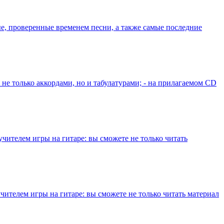
, проверенные временем песни, а также самые последние
не только аккордами, но и табулатурами; - на прилагаемом СD
ителем игры на гитаре: вы сможете не только читать
ителем игры на гитаре: вы сможете не только читать материал