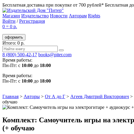
Бесплатная доставка при покупке от 700 рублей*
Бесплатная до
Магазин
Издательство
Новости
Авторам
Rights
Войти
/
Регистрация
0
=
0 р.
оформить
Итого: 0 р.
8 (800) 500-42-17
books@piter.com
Время работы:
Пн-Пт: с
10:00
до
18:00
Время работы:
Пн-Пт: с
10:00
до
18:00
Главная
>
Авторы
>
От А до Г
>
Агеев Дмитрий Викторович
>
обучаю
Комплект: Самоучитель игры на электр
(+ обучаю