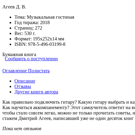
Агеев Д. В.
Тема:
Музыкальная гостиная
Год тиража:
2018
Страниц:
272
Вес:
530 г.
Формат:
195х252х14 мм
ISBN:
978-5-496-03199-8
Бумажная книга
Сообщить о поступлении
Оглавление
Полистать
Описание
Отзывы
Другие книги автора
Как правильно подключить гитару? Какую гитару выбрать и ка
Как научиться аккомпанементу? Этот самоучитель ответит на 
чтобы стало совсем легко, можно не только прочитать советы,
стажем Дмитрий Агеев, написавший уже не один десяток книг по
Пока нет отзывов