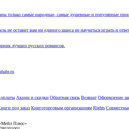
аны только самые народные, самые душевные и популярные про
ель не оставит вам ни единого шанса не научиться играть и отве
рник лучших русских романсов.
 оплаты
Акции и скидки
Обратная связь
Возврат
Оформление за
ниги под заказ
Книготорговым организациям
Rights
Совместны
«Мейл Плюс»
780201001