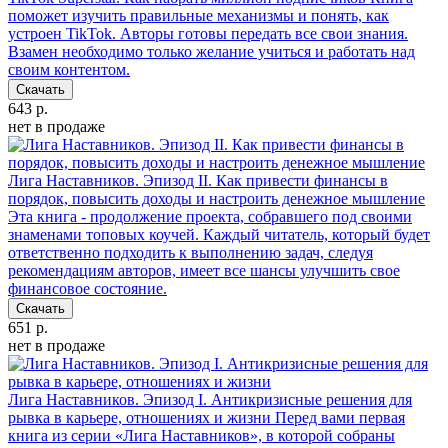
поможет изучить правильные механизмы и понять, как
устроен TikTok. Авторы готовы передать все свои знания.
Взамен необходимо только желание учиться и работать над
своим контентом.
Скачать
643 р.
нет в продаже
Лига Наставников. Эпизод II. Как привести финансы в
порядок, повысить доходы и настроить денежное мышление
Эта книга - продолжение проекта, собравшего под своими
знаменами топовых коучей. Каждый читатель, который будет
ответственно подходить к выполнению задач, следуя
рекомендациям авторов, имеет все шансы улучшить свое
финансовое состояние.
Скачать
651 р.
нет в продаже
Лига Наставников. Эпизод I. Антикризисные решения для
рывка в карьере, отношениях и жизни
Перед вами первая
книга из серии «Лига Наставников», в которой собраны