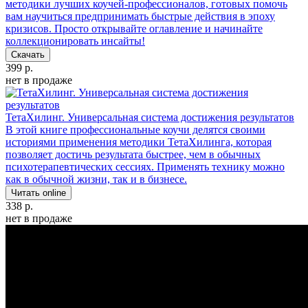
методики лучших коучей-профессионалов, готовых помочь
вам научиться предпринимать быстрые действия в эпоху
кризисов. Просто открывайте оглавление и начинайте
коллекционировать инсайты!
Скачать
399 р.
нет в продаже
ТетаХилинг. Универсальная система достижения результатов
В этой книге профессиональные коучи делятся своими
историями применения методики ТетаХилинга, которая
позволяет достичь результата быстрее, чем в обычных
психотерапевтических сессиях. Применять технику можно
как в обычной жизни, так и в бизнесе.
Читать online
338 р.
нет в продаже