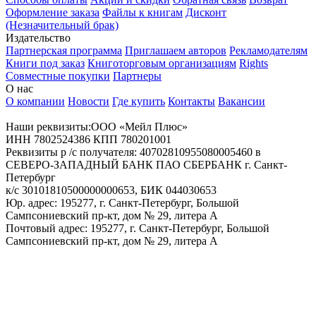
Оформление заказа
Файлы к книгам
Дисконт
(Незначительный брак)
Издательство
Партнерская программа
Приглашаем авторов
Рекламодателям
Книги под заказ
Книготорговым организациям
Rights
Совместные покупки
Партнеры
О нас
О компании
Новости
Где купить
Контакты
Вакансии
Наши реквизиты:ООО «Мейл Плюс»
ИНН 7802524386 КПП 780201001
Реквизиты р /с получателя: 40702810955080005460 в
СЕВЕРО-ЗАПАДНЫЙ БАНК ПАО СБЕРБАНК г. Санкт-
Петербург
к/с 30101810500000000653, БИК 044030653
Юр. адрес: 195277, г. Санкт-Петербург, Большой
Сампсониевский пр-кт, дом № 29, литера А
Почтовый адрес: 195277, г. Санкт-Петербург, Большой
Сампсониевский пр-кт, дом № 29, литера А