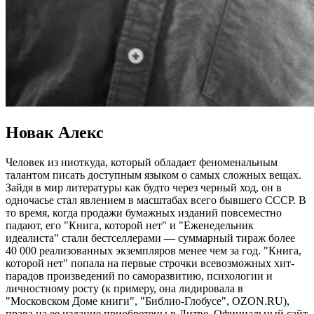
Новак Алекс
Человек из ниоткуда, который обладает феноменальным
талантом писать доступным языком о самых сложных вещах.
Зайдя в мир литературы как будто через черный ход, он в
одночасье стал явлением в масштабах всего бывшего СССР. В
то время, когда продажи бумажных изданий повсеместно
падают, его "Книга, которой нет" и "Еженедельник
идеалиста" стали бестселлерами — суммарный тираж более
40 000 реализованных экземпляров менее чем за год. "Книга,
которой нет" попала на первые строчки всевозможных хит-
парадов произведений по саморазвитию, психологии и
личностному росту (к примеру, она лидировала в
"Московском Доме книги", "Библио-Глобусе", OZON.RU),
права на ее издание приобретены в Литве. Официальный сайт