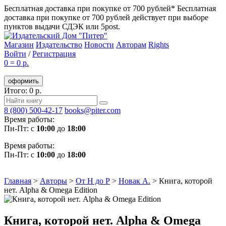
Бесплатная доставка при покупке от 700 рублей*
Бесплатная
доставка при покупке от 700 рублей действует при выборе
пунктов выдачи СДЭК или 5post.
Магазин
Издательство
Новости
Авторам
Rights
Войти
/
Регистрация
0
=
0 р.
оформить
Итого: 0 р.
8 (800) 500-42-17
books@piter.com
Время работы:
Пн-Пт: с
10:00
до
18:00
Время работы:
Пн-Пт: с
10:00
до
18:00
Главная
>
Авторы
>
От Н до Р
>
Новак А.
>
Книга, которой
нет. Alpha & Omega Edition
Книга, которой нет. Alpha & Omega