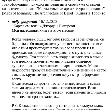
трансформации психологии религии в своей уже ставшей
классической книге "Карты смысла: архитектура верования"
(Maps of Meaning: The Architecture of Belief). Живет в Торонто.
nelly_gasparotti
16.12.2020
"Карты смысла" - Джордан Питерсон.
Моя настольная книга в этом месяце.
Когда человек ощущает себя творцом своей судьбы, он
берет на себя полную личную ответственность за все,
что с ним происходит, в том числе за просчеты и
промахи, которые сопровождают его путь к лучшему
будущему. Эта способность поддерживает его в самые
трагические моменты жизни и делает обычное
существование счастливым и гармоничным. Мелкие
неудобства требуют незначительных изменений в карте
смысла, крупные потрясения ведут к трансформации
всего.
Люди всегда сопротивляются неизвестному и всеми
силами держатся за прежние представления. Если
ничего не менять, будет застой, если изменить слишком
многое, это грозит хаосом...
P.S. К сожалению, не смогу цитировать каждую главу,
книга слишком огромная! Рекомендую к прочтению!