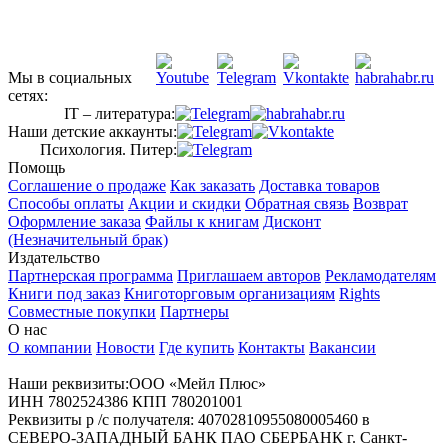
Мы в социальных
сетях:
IT – литература:
Наши детские аккаунты:
Психология. Питер:
Помощь
Соглашение о продаже
Как заказать
Доставка товаров
Способы оплаты
Акции и скидки
Обратная связь
Возврат
Оформление заказа
Файлы к книгам
Дисконт
(Незначительный брак)
Издательство
Партнерская программа
Приглашаем авторов
Рекламодателям
Книги под заказ
Книготорговым организациям
Rights
Совместные покупки
Партнеры
О нас
О компании
Новости
Где купить
Контакты
Вакансии
Наши реквизиты:ООО «Мейл Плюс»
ИНН 7802524386 КПП 780201001
Реквизиты р /с получателя: 40702810955080005460 в
СЕВЕРО-ЗАПАДНЫЙ БАНК ПАО СБЕРБАНК г. Санкт-