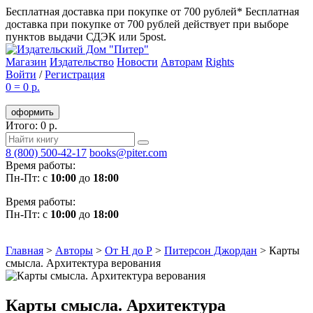
Бесплатная доставка при покупке от 700 рублей*
Бесплатная
доставка при покупке от 700 рублей действует при выборе
пунктов выдачи СДЭК или 5post.
Магазин
Издательство
Новости
Авторам
Rights
Войти
/
Регистрация
0
=
0 р.
оформить
Итого: 0 р.
8 (800) 500-42-17
books@piter.com
Время работы:
Пн-Пт: с
10:00
до
18:00
Время работы:
Пн-Пт: с
10:00
до
18:00
Главная
>
Авторы
>
От Н до Р
>
Питерсон Джордан
>
Карты
смысла. Архитектура верования
Карты смысла. Архитектура