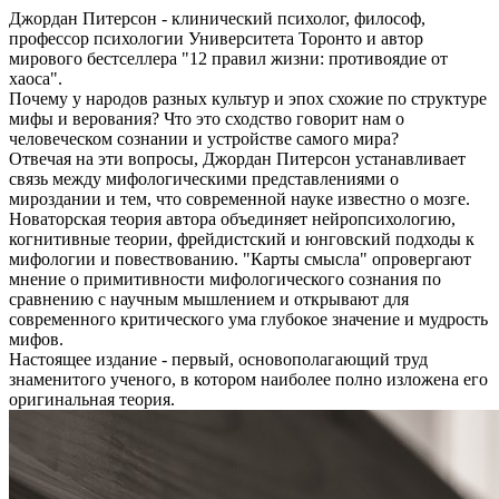
Джордан Питерсон - клинический психолог, философ,
профессор психологии Университета Торонто и автор
мирового бестселлера "12 правил жизни: противоядие от
хаоса".
Почему у народов разных культур и эпох схожие по структуре
мифы и верования? Что это сходство говорит нам о
человеческом сознании и устройстве самого мира?
Отвечая на эти вопросы, Джордан Питерсон устанавливает
связь между мифологическими представлениями о
мироздании и тем, что современной науке известно о мозге.
Новаторская теория автора объединяет нейропсихологию,
когнитивные теории, фрейдистский и юнговский подходы к
мифологии и повествованию. "Карты смысла" опровергают
мнение о примитивности мифологического сознания по
сравнению с научным мышлением и открывают для
современного критического ума глубокое значение и мудрость
мифов.
Настоящее издание - первый, основополагающий труд
знаменитого ученого, в котором наиболее полно изложена его
оригинальная теория.