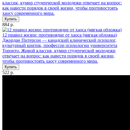
классик, кумир студенческой молодежи отвечает на вопрос:
как навести порядок в своей жизни, чтобы противостоять
хаосу современного мира.
Купить
884 р.
12 правил жизни: противоядие от хаоса (мягкая обложка)
Джордан Питерсон — канадский клинический психолог,
культурный критик, профессор психологии университета
Торонто. Живой классик, кумир студенческой молодежи
отвечает на вопрос: как навести порядок в своей жизни,
чтобы противостоять хаосу современного мира.
Купить
522 р.