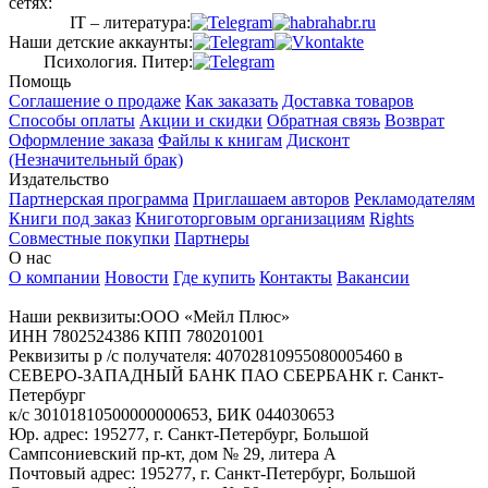
сетях:
IT – литература:
Наши детские аккаунты:
Психология. Питер:
Помощь
Соглашение о продаже
Как заказать
Доставка товаров
Способы оплаты
Акции и скидки
Обратная связь
Возврат
Оформление заказа
Файлы к книгам
Дисконт
(Незначительный брак)
Издательство
Партнерская программа
Приглашаем авторов
Рекламодателям
Книги под заказ
Книготорговым организациям
Rights
Совместные покупки
Партнеры
О нас
О компании
Новости
Где купить
Контакты
Вакансии
Наши реквизиты:ООО «Мейл Плюс»
ИНН 7802524386 КПП 780201001
Реквизиты р /с получателя: 40702810955080005460 в
СЕВЕРО-ЗАПАДНЫЙ БАНК ПАО СБЕРБАНК г. Санкт-
Петербург
к/с 30101810500000000653, БИК 044030653
Юр. адрес: 195277, г. Санкт-Петербург, Большой
Сампсониевский пр-кт, дом № 29, литера А
Почтовый адрес: 195277, г. Санкт-Петербург, Большой