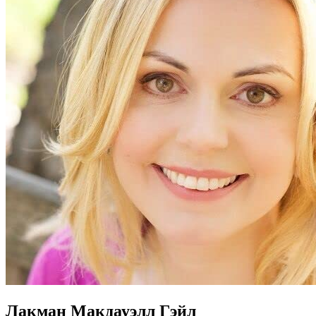
Лакман Макдауэлл Гэйл