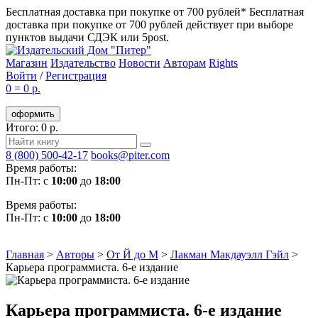
Бесплатная доставка при покупке от 700 рублей*
Бесплатная
доставка при покупке от 700 рублей действует при выборе
пунктов выдачи СДЭК или 5post.
Магазин
Издательство
Новости
Авторам
Rights
Войти
/
Регистрация
0
=
0 р.
оформить
Итого: 0 р.
8 (800) 500-42-17
books@piter.com
Время работы:
Пн-Пт: с
10:00
до
18:00
Время работы:
Пн-Пт: с
10:00
до
18:00
Главная
>
Авторы
>
От Й до М
>
Лакман Макдауэлл Гэйл
>
Карьера программиста. 6-е издание
Карьера программиста. 6-е издание