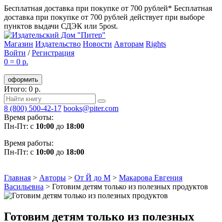
Бесплатная доставка при покупке от 700 рублей*
Бесплатная
доставка при покупке от 700 рублей действует при выборе
пунктов выдачи СДЭК или 5post.
Магазин
Издательство
Новости
Авторам
Rights
Войти
/
Регистрация
0
=
0 р.
оформить
Итого: 0 р.
8 (800) 500-42-17
books@piter.com
Время работы:
Пн-Пт: с
10:00
до
18:00
Время работы:
Пн-Пт: с
10:00
до
18:00
Главная
>
Авторы
>
От Й до М
>
Макарова Евгения
Васильевна
>
Готовим детям только из полезных продуктов
Готовим детям только из полезных