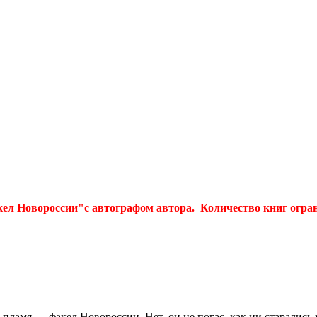
кел Новороссии"с автографом автора. Количество книг огра
 пламя — факел Новороссии. Нет, он не погас, как ни старались 