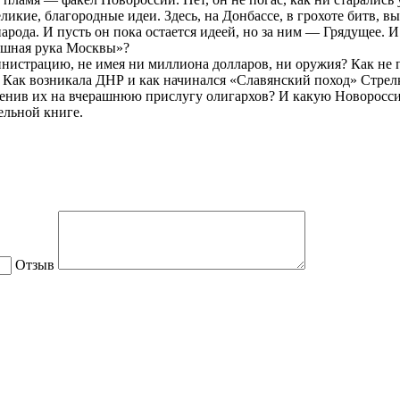
икие, благородные идеи. Здесь, на Донбассе, в грохоте битв, в
арода. И пусть он пока остается идеей, но за ним — Грядущее.
рашная рука Москвы»?
инистрацию, не имея ни миллиона долларов, ни оружия? Как не 
 Как возникала ДНР и как начинался «Славянский поход» Стрел
менив их на вчерашнюю прислугу олигархов? И какую Новоросси
ельной книге.
Отзыв