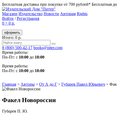
Бесплатная доставка при покупке от 700 рублей*
Бесплатная до
Магазин
Издательство
Новости
Авторам
Rights
Войти
/
Регистрация
0
=
0 р.
оформить
Итого: 0 р.
8 (800) 500-42-17
books@piter.com
Время работы:
Пн-Пт: с
10:00
до
18:00
Время работы:
Пн-Пт: с
10:00
до
18:00
Главная
>
Авторы
>
От А до Г
>
Губарев Павел Юрьевич
>
Фак
Факел Новороссии
Губарев П. Ю.