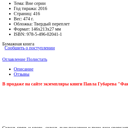
Тема:
Вне серии
Год тиража:
2016
Страниц:
416
Вес:
474 г.
Обложка:
Твердый переплет
Формат:
146х213х27 мм
ISBN:
978-5-496-02041-1
Бумажная книга
Сообщить о поступлении
Оглавление
Полистать
Описание
Отзывы
В продаже на сайте экземпляры книги Павла Губарева "Фа
Сквозь грязь и кровь, сквозь дым пожарищ и тучи лжи сверкает