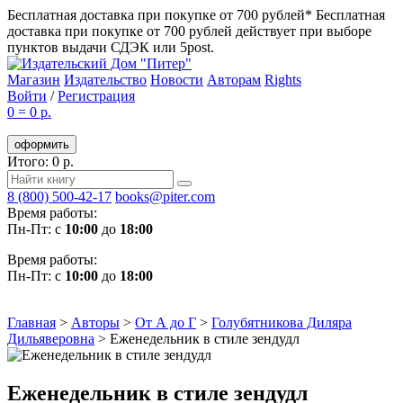
Бесплатная доставка при покупке от 700 рублей*
Бесплатная
доставка при покупке от 700 рублей действует при выборе
пунктов выдачи СДЭК или 5post.
Магазин
Издательство
Новости
Авторам
Rights
Войти
/
Регистрация
0
=
0 р.
оформить
Итого: 0 р.
8 (800) 500-42-17
books@piter.com
Время работы:
Пн-Пт: с
10:00
до
18:00
Время работы:
Пн-Пт: с
10:00
до
18:00
Главная
>
Авторы
>
От А до Г
>
Голубятникова Диляра
Дильяверовна
>
Еженедельник в стиле зендудл
Еженедельник в стиле зендудл