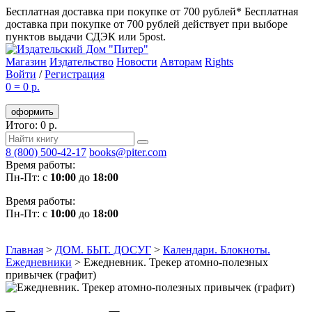
Бесплатная доставка при покупке от 700 рублей*
Бесплатная
доставка при покупке от 700 рублей действует при выборе
пунктов выдачи СДЭК или 5post.
Магазин
Издательство
Новости
Авторам
Rights
Войти
/
Регистрация
0
=
0 р.
оформить
Итого: 0 р.
8 (800) 500-42-17
books@piter.com
Время работы:
Пн-Пт: с
10:00
до
18:00
Время работы:
Пн-Пт: с
10:00
до
18:00
Главная
>
ДОМ. БЫТ. ДОСУГ
>
Календари. Блокноты.
Ежедневники
>
Ежедневник. Трекер атомно-полезных
привычек (графит)