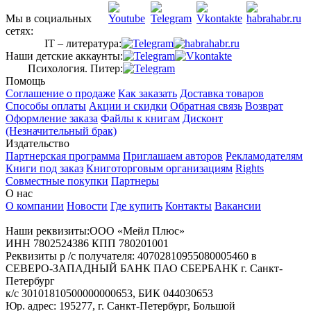
Мы в социальных
сетях:
IT – литература:
Наши детские аккаунты:
Психология. Питер:
Помощь
Соглашение о продаже
Как заказать
Доставка товаров
Способы оплаты
Акции и скидки
Обратная связь
Возврат
Оформление заказа
Файлы к книгам
Дисконт
(Незначительный брак)
Издательство
Партнерская программа
Приглашаем авторов
Рекламодателям
Книги под заказ
Книготорговым организациям
Rights
Совместные покупки
Партнеры
О нас
О компании
Новости
Где купить
Контакты
Вакансии
Наши реквизиты:ООО «Мейл Плюс»
ИНН 7802524386 КПП 780201001
Реквизиты р /с получателя: 40702810955080005460 в
СЕВЕРО-ЗАПАДНЫЙ БАНК ПАО СБЕРБАНК г. Санкт-
Петербург
к/с 30101810500000000653, БИК 044030653
Юр. адрес: 195277, г. Санкт-Петербург, Большой